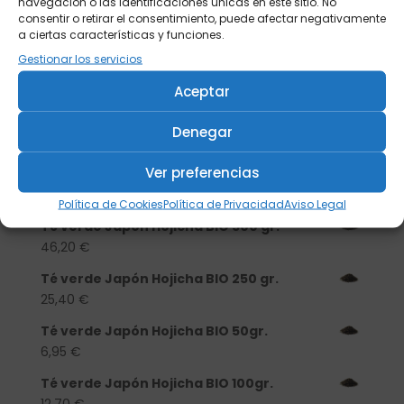
navegación o las identificaciones únicas en este sitio. No
consentir o retirar el consentimiento, puede afectar negativamente
a ciertas características y funciones.
Gestionar los servicios
Buscar
Aceptar
Productos
Denegar
Tisanera "Christmas Cats" 0,25l.
Ver preferencias
porcelana
13,90
€
Política de Cookies
Política de Privacidad
Aviso Legal
Té verde Japón Hojicha BIO 500 gr.
46,20
€
Té verde Japón Hojicha BIO 250 gr.
25,40
€
Té verde Japón Hojicha BIO 50gr.
6,95
€
Té verde Japón Hojicha BIO 100gr.
12,70
€