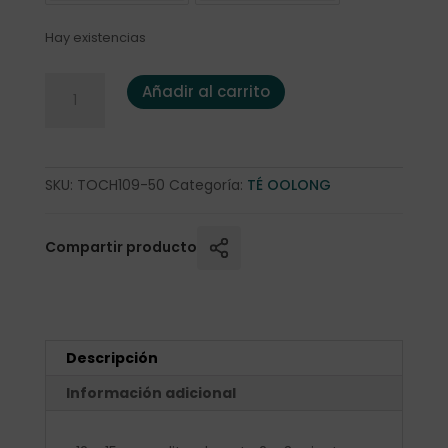
Hay existencias
Oolong "Orange Blossom" 50 gr. cantidad
Añadir al carrito
SKU:
TOCH109-50
Categoría:
TÉ OOLONG
Compartir producto
Descripción
Información adicional