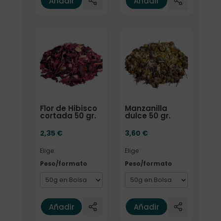
Añadir
Añadir
Elige: Peso/formato
Elige: Peso/formato
Flor de Hibisco
Manzanilla
cortada 50 gr.
dulce 50 gr.
2,35
€
3,60
€
Elige:
Elige:
Peso/formato
Peso/formato
Añadir
Añadir