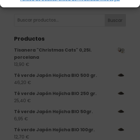
Buscar
Productos
Tisanera "Christmas Cats" 0,25l.
porcelana
13,90
€
Té verde Japón Hojicha BIO 500 gr.
46,20
€
Té verde Japón Hojicha BIO 250 gr.
25,40
€
Té verde Japón Hojicha BIO 50gr.
6,95
€
Té verde Japón Hojicha BIO 100gr.
12,70
€