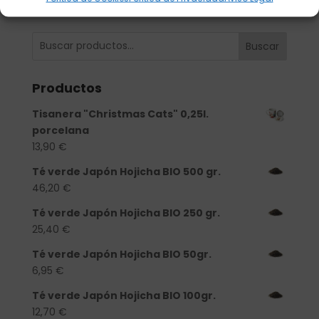
Buscar
Productos
Tisanera "Christmas Cats" 0,25l.
porcelana
13,90
€
Té verde Japón Hojicha BIO 500 gr.
46,20
€
Té verde Japón Hojicha BIO 250 gr.
25,40
€
Té verde Japón Hojicha BIO 50gr.
6,95
€
Té verde Japón Hojicha BIO 100gr.
12,70
€