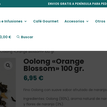
m
ENVIOS GRATIS A PENÍNSULA PARA PED
 e Infusiones
Café Gourmet
Accesorios
Otros
0,00
€
Buscar
 Oolong «Orange Blossom» 100 gr.
Oolong «Orange
Blossom» 100 gr.
6,95
€
Fino Oolong con suave sabor afrutado de naranja
Ingredientes: Oolong (93%), aroma natural de nar
y flores de naranja (3%).