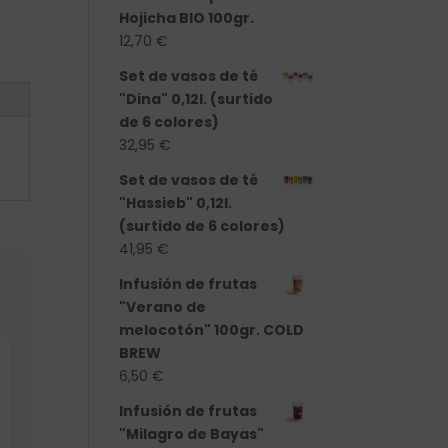
Hojicha BIO 100gr.
12,70
€
Set de vasos de té
"Dina" 0,12l. (surtido
de 6 colores)
32,95
€
Set de vasos de té
"Hassieb" 0,12l.
(surtido de 6 colores)
41,95
€
Infusión de frutas
"Verano de
melocotón" 100gr. COLD
BREW
6,50
€
Infusión de frutas
"Milagro de Bayas"