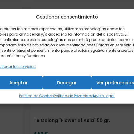
Formato
Gestionar consentimiento
a ofrecer las mejores experiencias, utilizamos tecnologías como las
kies para almacenar y/o acceder a la información del dispositivo. El
nsentimiento de estas tecnologías nos permitirá procesar datos como el
portamiento de navegación o las identificaciones únicas en este sitio.
sentir o retirar el consentimiento, puede afectar negativamente a ciertas
acterísticas y funciones.
tionar los servicios
Aceptar
Denegar
Ver preferencia
Política de Cookies
Política de Privacidad
Aviso Legal
Te Oolong "Flower of Asia" 50 gr.
4,50
€