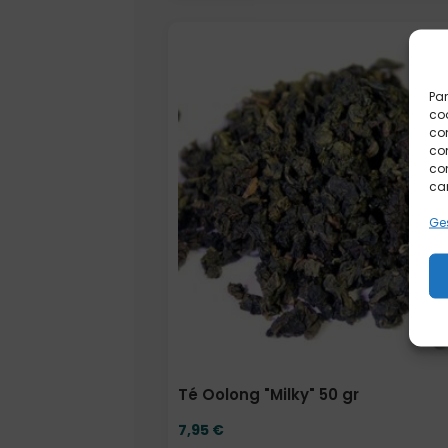
Elige: Peso/formato
Par
coo
co
com
con
car
Ges
Té Oolong "Milky" 50 gr
7,95
€