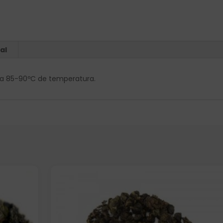
al
os a 85-90ºC de temperatura.
Elige: Peso/formato