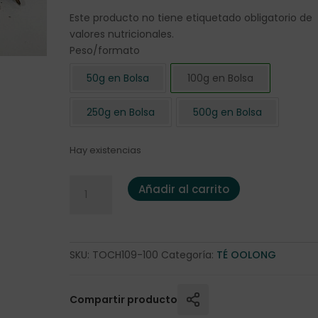
Este producto no tiene etiquetado obligatorio de
valores nutricionales.
Peso/formato
50g en Bolsa
100g en Bolsa
250g en Bolsa
500g en Bolsa
Hay existencias
Oolong "Orange Blossom" 100 gr. cantidad
Añadir al carrito
SKU:
TOCH109-100
Categoría:
TÉ OOLONG
Compartir producto