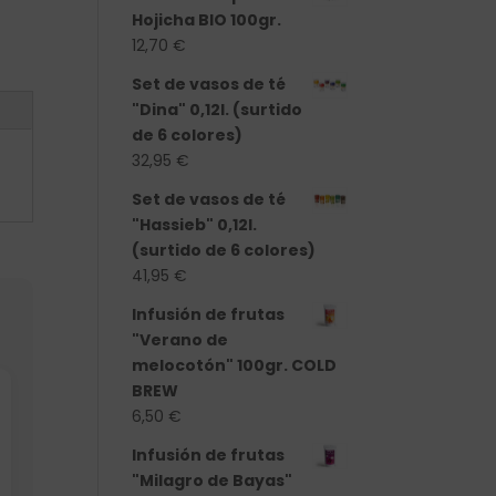
Hojicha BIO 100gr.
12,70
€
Set de vasos de té
"Dina" 0,12l. (surtido
de 6 colores)
32,95
€
Set de vasos de té
"Hassieb" 0,12l.
(surtido de 6 colores)
41,95
€
Infusión de frutas
"Verano de
melocotón" 100gr. COLD
BREW
6,50
€
Infusión de frutas
"Milagro de Bayas"