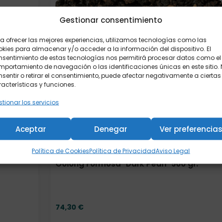
Gestionar consentimiento
a ofrecer las mejores experiencias, utilizamos tecnologías como las
kies para almacenar y/o acceder a la información del dispositivo. El
nsentimiento de estas tecnologías nos permitirá procesar datos como el
portamiento de navegación o las identificaciones únicas en este sitio.
sentir o retirar el consentimiento, puede afectar negativamente a ciertas
acterísticas y funciones.
tionar los servicios
Aceptar
Denegar
Ver preferencia
Política de Cookies
Política de Privacidad
Aviso Legal
Oolong Formosa "Dark Pearl" 500 gr.
74,30
€