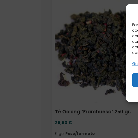
Elige: Peso/formato
Par
coo
co
com
con
car
Ges
Té Oolong "Frambuesa" 250 gr.
29,90
€
Elige:
Peso/formato