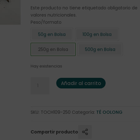
Este producto no tiene etiquetado obligatorio de
valores nutricionales.
Peso/formato
50g en Bolsa
100g en Bolsa
250g en Bolsa
500g en Bolsa
Hay existencias
Oolong "Orange Blossom" 250 gr. cantidad
Añadir al carrito
SKU:
TOCH109-250
Categoría:
TÉ OOLONG
Compartir producto