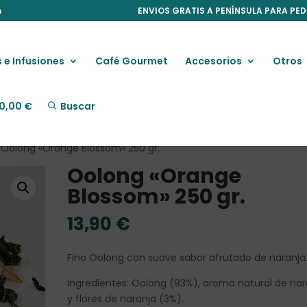
m
ENVIOS GRATIS A PENÍNSULA PARA PED
 e Infusiones
Café Gourmet
Accesorios
Otros
0,00
€
Buscar
 Oolong «Orange Blossom» 250 gr.
Oolong «Orange
Blossom» 250 gr.
13,90
€
Fino Oolong con suave sabor afrutado de naranja
Ingredientes: Oolong (93%), aroma natural de nar
y flores de naranja (3%).