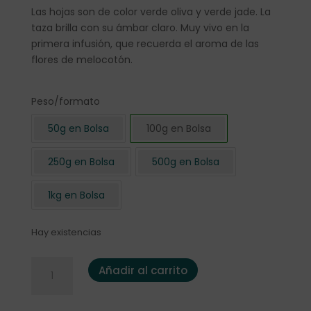
Las hojas son de color verde oliva y verde jade. La
taza brilla con su ámbar claro. Muy vivo en la
primera infusión, que recuerda el aroma de las
flores de melocotón.
Peso/formato
50g en Bolsa
100g en Bolsa
250g en Bolsa
500g en Bolsa
1kg en Bolsa
Hay existencias
Formosa Tung Ting "Jade Oolong" 100 gr. cantidad
Añadir al carrito