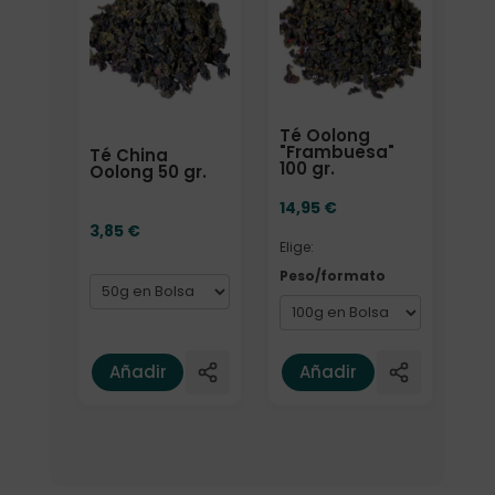
Té Oolong
"Frambuesa"
Té China
100 gr.
Oolong 50 gr.
14,95
€
3,85
€
Elige:
Peso/formato
Añadir
Añadir