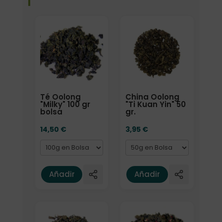
Formato
Formato
Té Oolong
China Oolong
"Milky" 100 gr
"Ti Kuan Yin" 50
bolsa
gr.
14,50
€
3,95
€
Añadir
Añadir
Formato
Elige: Peso/formato