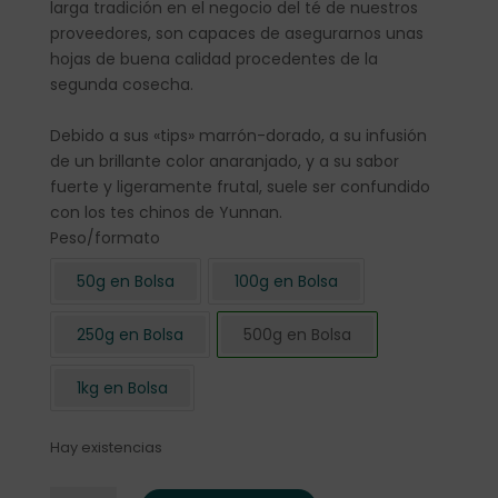
larga tradición en el negocio del té de nuestros
proveedores, son capaces de asegurarnos unas
hojas de buena calidad procedentes de la
segunda cosecha.
Debido a sus «tips» marrón-dorado, a su infusión
de un brillante color anaranjado, y a su sabor
fuerte y ligeramente frutal, suele ser confundido
con los tes chinos de Yunnan.
Peso/formato
50g en Bolsa
100g en Bolsa
250g en Bolsa
500g en Bolsa
1kg en Bolsa
Hay existencias
Té Negro Kenia GFOP "Milima" 500 gr. cantidad