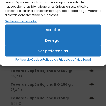
permitirá procesar datos como el comportamiento de
navegación o las identificaciones únicas en este sitio. No
consentir o retirar el consentimiento, puede afectar negativamente
a ciertas características y funciones.
Gestionar los servicios
Buscar
Aceptar
Denegar
Productos
Ver preferencias
Tisanera "Christmas Cats" 0,25l.
porcelana
Política de Cookies
Política de Privacidad
Aviso Legal
13,90
€
Té verde Japón Hojicha BIO 500 gr.
46,20
€
Té verde Japón Hojicha BIO 250 gr.
25,40
€
Té verde Japón Hojicha BIO 50gr.
6,95
€