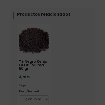
Productos relacionados
Elige: Peso/formato
Té Negro Kenia
GFOP "Milima"
50 gr.
3,75
€
Elige:
Peso/formato