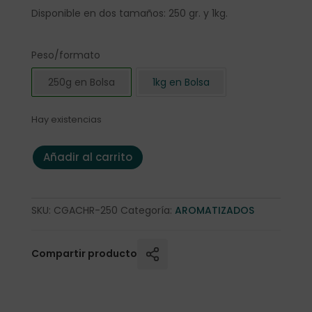
Disponible en dos tamaños: 250 gr. y 1kg.
Peso/formato
250g en Bolsa
1kg en Bolsa
Hay existencias
Café Aromatizado "Type Lumumba" (Choco-Ron) 250 gr.
Añadir al carrito
SKU:
CGACHR-250
Categoría:
AROMATIZADOS
Compartir producto