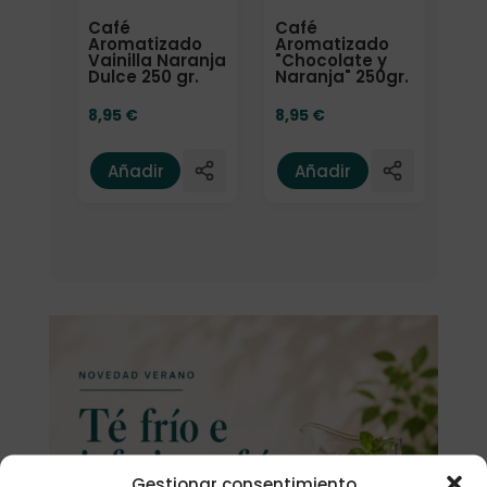
Café
Café
Aromatizado
Aromatizado
Vainilla Naranja
"Chocolate y
Dulce 250 gr.
Naranja" 250gr.
8,95
€
8,95
€
Añadir
Añadir
Gestionar consentimiento