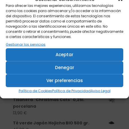
Para ofrecer las mejores experiencias, utilizamos tecnologías
como las cookies para almacenar y/o acceder a la información
del dispositivo. El consentimiento de estas tecnologías nos
permitirá procesar datos como el comportamiento de
navegación o las identificaciones únicas en este sitio. No
consentir o retirar el consentimiento, puede afectar negativamente
a ciertas características y funciones.
Gestionar los servicios
Aceptar
Denegar
Buscar
Ver preferencias
Productos
Política de Cookies
Política de Privacidad
Aviso Legal
Tisanera "Christmas Cats" 0,25l.
porcelana
13,90
€
Té verde Japón Hojicha BIO 500 gr.