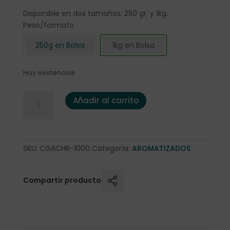
Disponible en dos tamaños: 250 gr. y 1kg.
Peso/formato
250g en Bolsa
1kg en Bolsa
Hay existencias
Café Aromatizado "Type Lumumba" (Choco-Ron) 1kg. ca
Añadir al carrito
SKU:
CGACHR-1000
Categoría:
AROMATIZADOS
Compartir producto