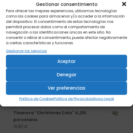
Gestionar consentimiento
Para ofrecer las mejores experiencias, utilizamos tecnologías
como las cookies para almacenar y/o acceder a la información
del dispositivo. El consentimiento de estas tecnologías nos
permitirá procesar datos como el comportamiento de
navegación o las identificaciones únicas en este sitio. No
consentir o retirar el consentimiento, puede afectar negativamente
a ciertas características y funciones.
Gestionar los servicios
Aceptar
Denegar
Buscar
Ver preferencias
Política de Cookies
Política de Privacidad
Aviso Legal
Productos
Tisanera "Christmas Cats" 0,25l.
porcelana
13,90
€