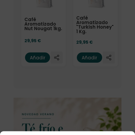
Café
Café
Aromatizado
Aromatizado
"Turkish Honey"
Nut Nougat 1kg.
1 Kg.
29,95
€
29,95
€
Añadir
Añadir