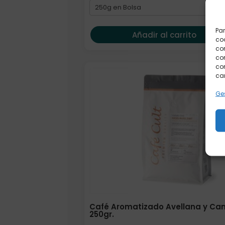
Par
Añadir al carrito
coo
co
com
con
car
Ges
Café Aromatizado Avellana y Ca
250gr.