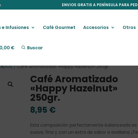
m
ENVIOS GRATIS A PENÍNSULA PARA PED
 e Infusiones
Café Gourmet
Accesorios
Otros
0,00
€
Buscar
ZADOS
/ Café Aromatizado «Happy Hazelnut» 250gr.
Café Aromatizado
«Happy Hazelnut»
250gr.
8,95
€
Esta composición perfectamente balanceada es
suave, fina y con un extra de sabor a avellana, ¡T