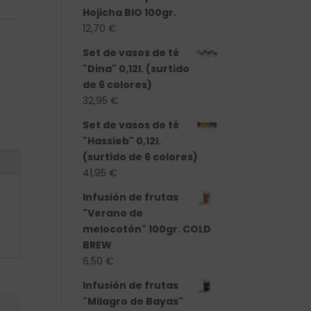
Hojicha BIO 100gr.
12,70
€
Set de vasos de té
"Dina" 0,12l. (surtido
de 6 colores)
32,95
€
Set de vasos de té
"Hassieb" 0,12l.
(surtido de 6 colores)
41,95
€
Infusión de frutas
"Verano de
melocotón" 100gr. COLD
BREW
6,50
€
Infusión de frutas
"Milagro de Bayas"