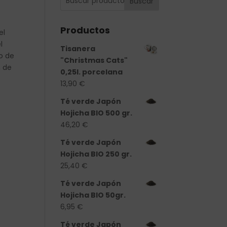
Buscar
Productos
el
l
Tisanera
o de
"Christmas Cats"
n de
0,25l. porcelana
13,90
€
Té verde Japón
Hojicha BIO 500 gr.
46,20
€
Té verde Japón
Hojicha BIO 250 gr.
25,40
€
Té verde Japón
Hojicha BIO 50gr.
ad
6,95
€
Té verde Japón