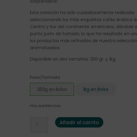
sorprenderá!.
Esta creación ha sido cuidadosamente realizada
seleccionando los más exquisitos cafés Arabica d
Centro y Sur del continente americano, dándole e
punto justo de tostado, lo que ha resultado en un
los productos más refinados de nuestra selecció
aromatizados.
Disponible en dos tamaños: 250 gr. y 1kg.
Peso/formato
250g en Bolsa
1kg en Bolsa
Hay existencias
Café Aromatizado "Happy Hazelnut" 250gr. cantid
Añadir al carrito