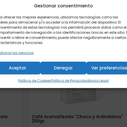
Gestionar consentimiento
a ofrecer las mejores experiencias, utilizamos tecnologías como las
Añadir al carrito
kies para almacenar y/o acceder a la información del dispositivo. El
nsentimiento de estas tecnologías nos permitirá procesar datos como el
portamiento de navegación o las identificaciones únicas en este sitio.
sentir o retirar el consentimiento, puede afectar negativamente a ciertas
acterísticas y funciones.
tionar los servicios
Aceptar
Denegar
Ver preferencia
Política de Cookies
Política de Privacidad
Aviso Legal
nela
Café Aromatizado "Choco y Arándanos"
250gr.