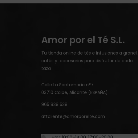
Amor por el Té S.L.
Tu tienda online de tés e infusiones a granel,
cafés y accesorios para disfrutar de cada
taza
Calle La Santamaría n°7
03710 Calpe, Alicante (ESPAÑA)
965 839 538
attcliente@amorporelte.com
… · Hoy: 10:00–14:00, 17:00–20:00