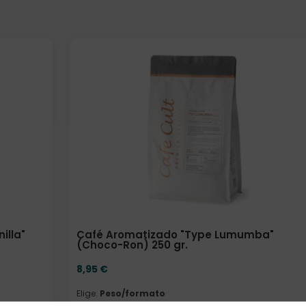
Elige: Peso/formato
illa"
Café Aromatizado "Type Lumumba"
(Choco-Ron) 250 gr.
8,95
€
Elige:
Peso/formato