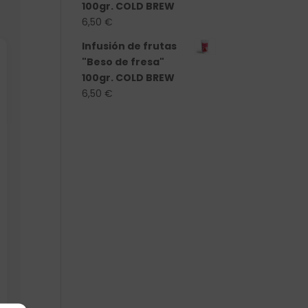
100gr. COLD BREW
6,50
€
Infusión de frutas
"Beso de fresa"
100gr. COLD BREW
6,50
€