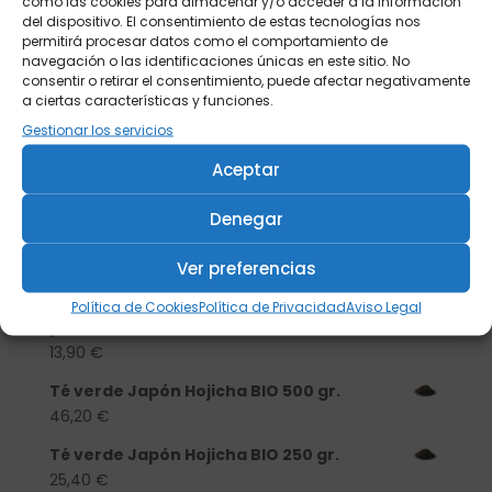
como las cookies para almacenar y/o acceder a la información
del dispositivo. El consentimiento de estas tecnologías nos
permitirá procesar datos como el comportamiento de
navegación o las identificaciones únicas en este sitio. No
consentir o retirar el consentimiento, puede afectar negativamente
a ciertas características y funciones.
Gestionar los servicios
Aceptar
Buscar
Denegar
Productos
Ver preferencias
Tisanera "Christmas Cats" 0,25l.
Política de Cookies
Política de Privacidad
Aviso Legal
porcelana
13,90
€
Té verde Japón Hojicha BIO 500 gr.
46,20
€
Té verde Japón Hojicha BIO 250 gr.
25,40
€