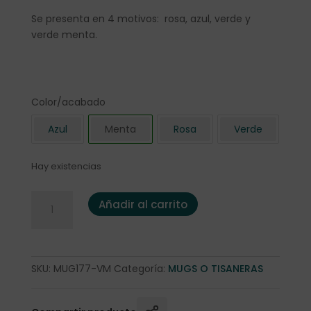
Se presenta en 4 motivos: rosa, azul, verde y
verde menta.
Color/acabado
Azul
Menta
Rosa
Verde
Hay existencias
Tisanera "Hitobito" 0,3l. Fine Bone China VERDE MENTA can
Añadir al carrito
SKU:
MUG177-VM
Categoría:
MUGS O TISANERAS