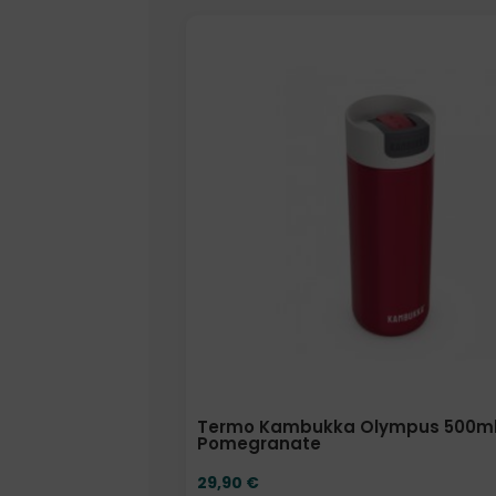
Elige: Color/acabado
Termo Kambukka Olympus 500ml
Pomegranate
29,90
€