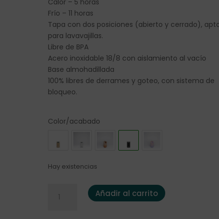
Calor – 5 horas
Frío – 11 horas
Tapa con dos posiciones (abierto y cerrado), apt
para lavavajillas.
Libre de BPA
Acero inoxidable 18/8 con aislamiento al vacío
Base almohadillada
100% libres de derrames y goteo, con sistema de
bloqueo.
Color/acabado
Hay existencias
Termo Kambukka Olympus 300ml. Jet Black cant
Añadir al carrito