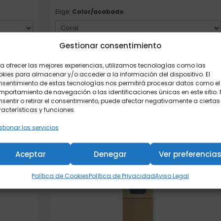
Elige:
Color/acabado
Gestionar consentimiento
Añadir al carrito
a ofrecer las mejores experiencias, utilizamos tecnologías como las
kies para almacenar y/o acceder a la información del dispositivo. El
nsentimiento de estas tecnologías nos permitirá procesar datos como el
portamiento de navegación o las identificaciones únicas en este sitio.
sentir o retirar el consentimiento, puede afectar negativamente a ciertas
acterísticas y funciones.
tionar los servicios
Aceptar
Denegar
Ver preferencia
Política de Cookies
Política de Privacidad
Aviso Legal