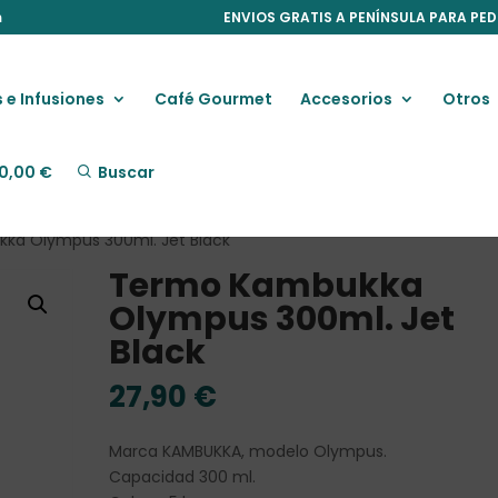
m
ENVIOS GRATIS A PENÍNSULA PARA PED
 e Infusiones
Café Gourmet
Accesorios
Otros
0,00
€
Buscar
ka Olympus 300ml. Jet Black
Termo Kambukka
Olympus 300ml. Jet
Black
27,90
€
Marca KAMBUKKA, modelo Olympus.
Capacidad 300 ml.