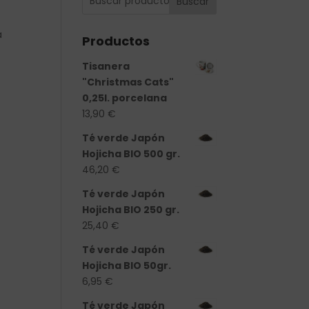
Buscar
a
Productos
Tisanera
"Christmas Cats"
0,25l. porcelana
13,90
€
Té verde Japón
Hojicha BIO 500 gr.
46,20
€
Té verde Japón
Hojicha BIO 250 gr.
25,40
€
Té verde Japón
Hojicha BIO 50gr.
idad
6,95
€
Té verde Japón