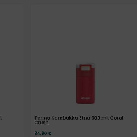
Elige: Color/acabado
.
Termo Kambukka Etna 300 ml. Coral
Crush
34,90
€