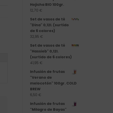
Hojicha BIO 100gr.
12,70
€
Set de vasos de té
"Dina" 0,12l. (surtido
de 6 colores)
32,95
€
Set de vasos de té
"Hassieb" 0,12l.
(surtido de 6 colores)
41,95
€
Infusión de frutas
"Verano de
melocotón" 100gr. COLD
BREW
6,50
€
Infusión de frutas
"Milagro de Bayas"