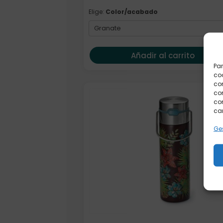
Elige:
Color/acabado
Añadir al carrito
Par
coo
co
com
con
car
Ges