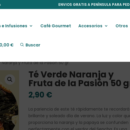
m
ENVIOS GRATIS A PENÍNSULA PARA PED
 e Infusiones
Café Gourmet
Accesorios
Otros
0,00
€
Buscar
Naranja y Fruta de la Pasión 50 gr.
Té Verde Naranja y
Fruta de la Pasión 50 g
2,90
€
La pariencia de este té rápidamente te recordará
brillante y soleado día de verano. La luz y color qu
proporciona la naranja y la papaya se confunden
perfectamente con el verdor del Sencha. Es una