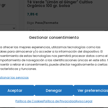
Té Verde "Limón al Ginger" Cultivo
 gr
Orgánico 100 gr. bolsa
7,85
€
Elige:
Peso/formato
Gestionar consentimiento
Añadir al carrito
a ofrecer las mejores experiencias, utilizamos tecnologías como las
kies para almacenar y/o acceder a la información del dispositivo. El
nsentimiento de estas tecnologías nos permitirá procesar datos como el
portamiento de navegación o las identificaciones únicas en este sitio.
Formato
sentir o retirar el consentimiento, puede afectar negativamente a ciertas
acterísticas y funciones.
tionar los servicios
Aceptar
Denegar
Ver preferencia
Política de Cookies
Política de Privacidad
Aviso Legal