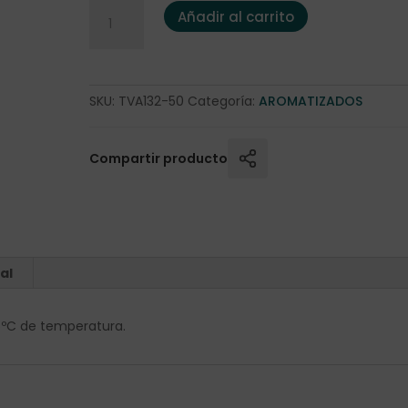
Té Verde Naranja y Fruta de la Pasión 50 gr. canti
Añadir al carrito
SKU:
TVA132-50
Categoría:
AROMATIZADOS
Compartir producto
al
 75ºC de temperatura.