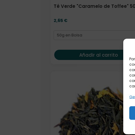
Té Verde "Caramelo de Toffee" 50
2,65
€
Añadir al carrito
Par
coo
co
com
Formato
con
car
Ges