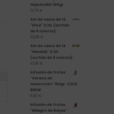
dad
Hojicha BIO 100gr.
12,70
€
Set de vasos de té
"Dina" 0,12l. (surtido
de 6 colores)
32,95
€
Set de vasos de té
"Hassieb" 0,12l.
(surtido de 6 colores)
41,95
€
Infusión de frutas
"Verano de
melocotón" 100gr. COLD
BREW
6,50
€
Infusión de frutas
"Milagro de Bayas"