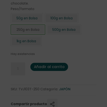
chocolate.
Peso/formato
50g en Bolsa
100g en Bolsa
250g en Bolsa
500g en Bolsa
1kg en Bolsa
Hay existencias
Té Verde Japón Kukicha Tostado 250 gr. BIO cantidad
Añadir al carrito
SKU:
TVJ103T-250
Categoría:
JAPÓN
Compartir producto