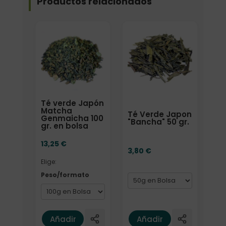
Productos relacionados
Elige: Peso/formato
Formato
Té verde Japón
Matcha
Té Verde Japon
Genmaicha 100
"Bancha" 50 gr.
gr. en bolsa
13,25
€
3,80
€
Elige:
Peso/formato
Añadir
Añadir