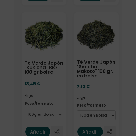
Elige: Peso/formato
Elige: Peso/formato
Té Verde Japón
Té Verde Japón
"Sencha
"Kukicha" BIO
Makoto" 100 gr.
100 gr bolsa
en bolsa
13,45
€
7,10
€
Elige:
Elige:
Peso/formato
Peso/formato
Añadir
Añadir