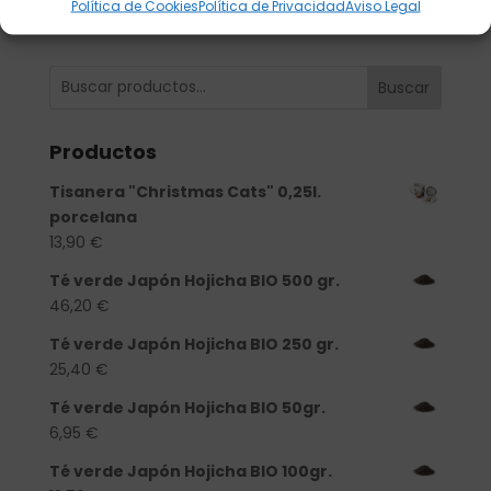
Política de Cookies
Política de Privacidad
Aviso Legal
Buscar
Productos
Tisanera "Christmas Cats" 0,25l.
porcelana
13,90
€
Té verde Japón Hojicha BIO 500 gr.
46,20
€
Té verde Japón Hojicha BIO 250 gr.
25,40
€
Té verde Japón Hojicha BIO 50gr.
6,95
€
Té verde Japón Hojicha BIO 100gr.