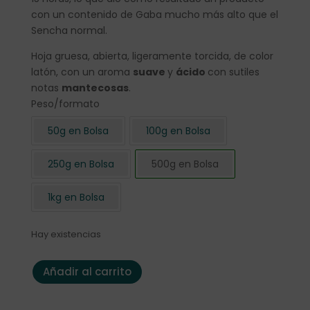
con un contenido de Gaba mucho más alto que el
Sencha normal.
Hoja gruesa, abierta, ligeramente torcida, de color
latón, con un aroma
suave
y
ácido
con sutiles
notas
mantecosas
.
Peso/formato
50g en Bolsa
100g en Bolsa
250g en Bolsa
500g en Bolsa
1kg en Bolsa
Hay existencias
Té verde Japón Gabalong Bio 500 gr. cantidad
Añadir al carrito