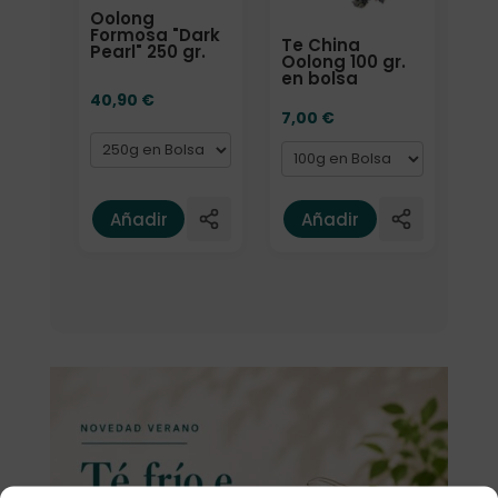
Oolong
Formosa "Dark
Te China
Pearl" 250 gr.
Oolong 100 gr.
en bolsa
40,90
€
7,00
€
Añadir
Añadir