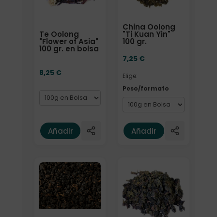
China Oolong
Te Oolong
"Ti Kuan Yin"
"Flower of Asia"
100 gr.
100 gr. en bolsa
7,25
€
8,25
€
Elige:
Peso/formato
Añadir
Añadir
Formato
Formato