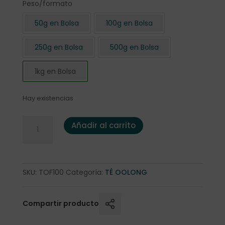
Peso/formato
50g en Bolsa
100g en Bolsa
250g en Bolsa
500g en Bolsa
1kg en Bolsa
Hay existencias
Té Oolong Formosa 1 Kg. cantidad
Añadir al carrito
SKU:
TOF100
Categoría:
TÉ OOLONG
Compartir producto