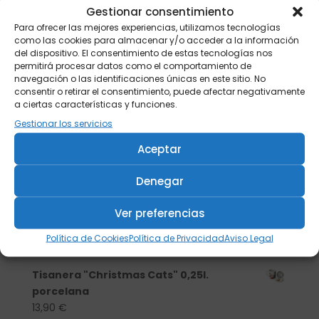
Gestionar consentimiento
Para ofrecer las mejores experiencias, utilizamos tecnologías
como las cookies para almacenar y/o acceder a la información
del dispositivo. El consentimiento de estas tecnologías nos
permitirá procesar datos como el comportamiento de
navegación o las identificaciones únicas en este sitio. No
consentir o retirar el consentimiento, puede afectar negativamente
a ciertas características y funciones.
Gestionar los servicios
Aceptar
Denegar
Buscar
Ver preferencias
Política de Cookies
Política de Privacidad
Aviso Legal
Productos
Tisanera "Christmas Cats" 0,25l.
porcelana
13,90
€