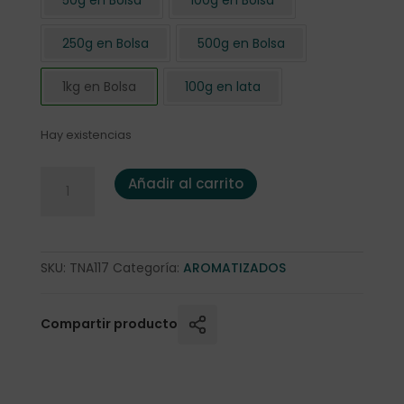
250g en Bolsa
500g en Bolsa
1kg en Bolsa
100g en lata
Hay existencias
*Té negro Navidad Papa Noel 1 Kg. cantidad
Añadir al carrito
SKU:
TNA117
Categoría:
AROMATIZADOS
Compartir producto