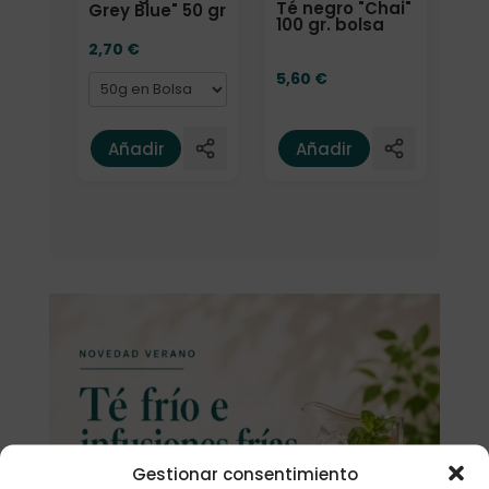
Té negro "Chai"
Grey Blue" 50 gr
100 gr. bolsa
2,70
€
5,60
€
Añadir
Añadir
Gestionar consentimiento