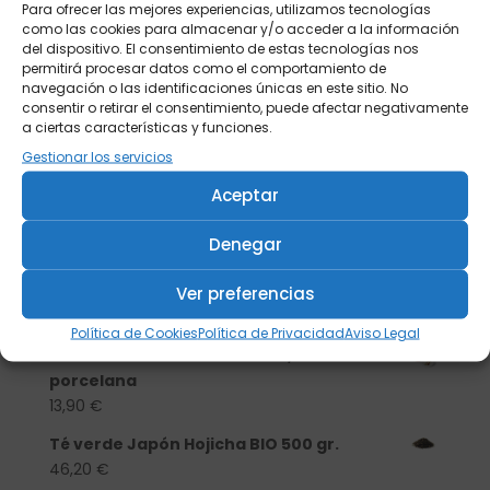
Para ofrecer las mejores experiencias, utilizamos tecnologías
como las cookies para almacenar y/o acceder a la información
del dispositivo. El consentimiento de estas tecnologías nos
permitirá procesar datos como el comportamiento de
navegación o las identificaciones únicas en este sitio. No
consentir o retirar el consentimiento, puede afectar negativamente
a ciertas características y funciones.
Gestionar los servicios
Aceptar
Denegar
Buscar
Ver preferencias
Productos
Política de Cookies
Política de Privacidad
Aviso Legal
Tisanera "Christmas Cats" 0,25l.
porcelana
13,90
€
Té verde Japón Hojicha BIO 500 gr.
46,20
€