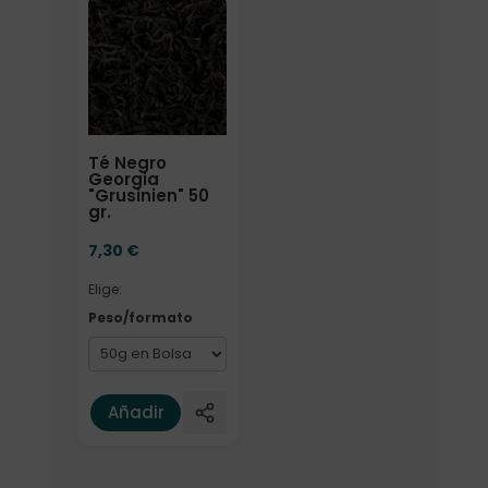
Elige: Peso/formato
Té Negro
Georgia
"Grusinien" 50
gr.
7,30
€
Elige:
Peso/formato
Añadir