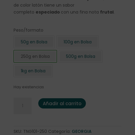
de color latón tiene un sabor
completo
especiado
con una fina nota
frutal
.
Peso/formato
50g en Bolsa
100g en Bolsa
250g en Bolsa
500g en Bolsa
1kg en Bolsa
Hay existencias
Té Negro Georgia "Grusinien" 250 gr. cantidad
Añadir al carrito
SKU:
TNG101-250
Categoría:
GEORGIA