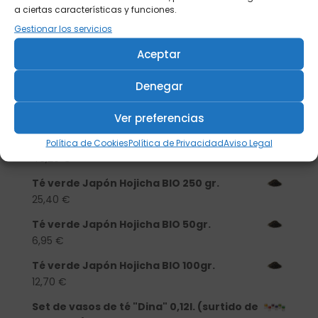
a ciertas características y funciones.
Buscar
Gestionar los servicios
Aceptar
Productos
Tisanera "Christmas Cats" 0,25l.
Denegar
porcelana
Ver preferencias
13,90
€
Té verde Japón Hojicha BIO 500 gr.
Política de Cookies
Política de Privacidad
Aviso Legal
46,20
€
Té verde Japón Hojicha BIO 250 gr.
25,40
€
Té verde Japón Hojicha BIO 50gr.
6,95
€
Té verde Japón Hojicha BIO 100gr.
12,70
€
Set de vasos de té "Dina" 0,12l. (surtido de