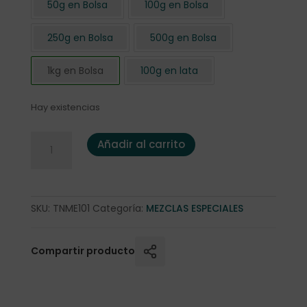
50g en Bolsa
100g en Bolsa
250g en Bolsa
500g en Bolsa
1kg en Bolsa
100g en lata
Hay existencias
Té Negro "English Breakfast Broken" 1 Kg. cantidad
Añadir al carrito
SKU:
TNME101
Categoría:
MEZCLAS ESPECIALES
Compartir producto