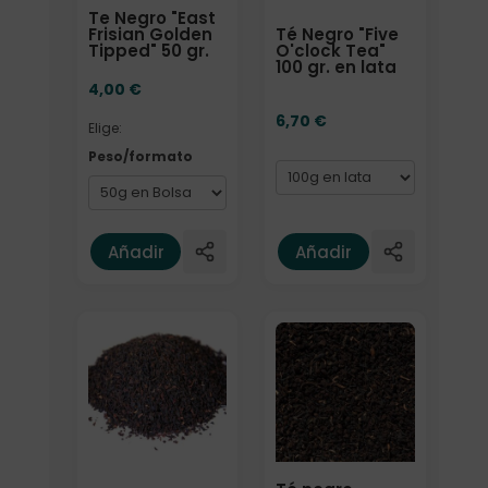
Te Negro "East
Té Negro "Five
Frisian Golden
O'clock Tea"
Tipped" 50 gr.
100 gr. en lata
4,00
€
6,70
€
Elige:
Peso/formato
Añadir
Añadir
Formato
Elige: Peso/formato