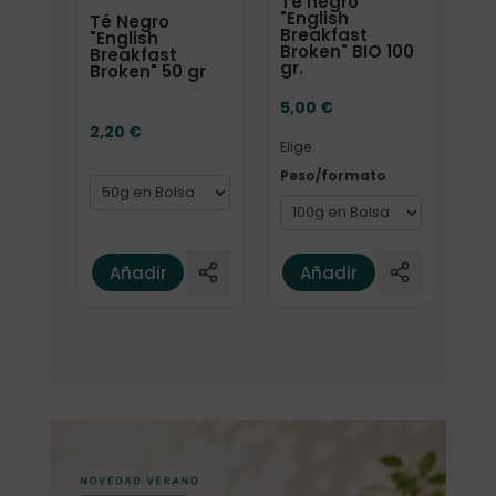
Té negro
"English
Té Negro
Breakfast
"English
Broken" BIO 100
Breakfast
gr.
Broken" 50 gr
5,00
€
2,20
€
Elige:
Peso/formato
Añadir
Añadir