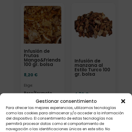
Elige: Peso/formato
Infusión de
Frutas
Mango&Friends
Infusión de
100 gr. bolsa
manzana al
Estilo Turco 100
gr. bolsa
8,20
€
Elige:
Peso/formato
4,30
€
Gestionar consentimiento
Para ofrecer las mejores experiencias, utilizamos tecnologías
como las cookies para almacenar y/o acceder a la información
del dispositivo. El consentimiento de estas tecnologías nos
Añadir
Añadir
permitirá procesar datos como el comportamiento de
navegación o las identificaciones únicas en este sitio. No