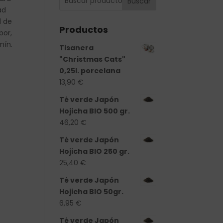
Buscar
ad
l de
Productos
bor,
mín.
Tisanera
"Christmas Cats"
0,25l. porcelana
13,90
€
Té verde Japón
Hojicha BIO 500 gr.
46,20
€
Té verde Japón
Hojicha BIO 250 gr.
25,40
€
Té verde Japón
Hojicha BIO 50gr.
6,95
€
Té verde Japón