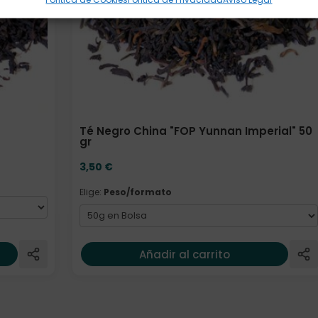
Té Negro China "FOP Yunnan Imperial" 50
gr
3,50
€
Elige:
Peso/formato
Añadir al carrito