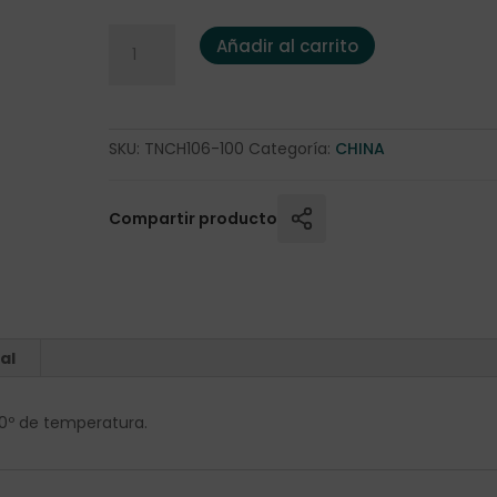
Té Negro China Jazmín FOP 100 gr. cantidad
Añadir al carrito
SKU:
TNCH106-100
Categoría:
CHINA
Compartir producto
al
00º de temperatura.