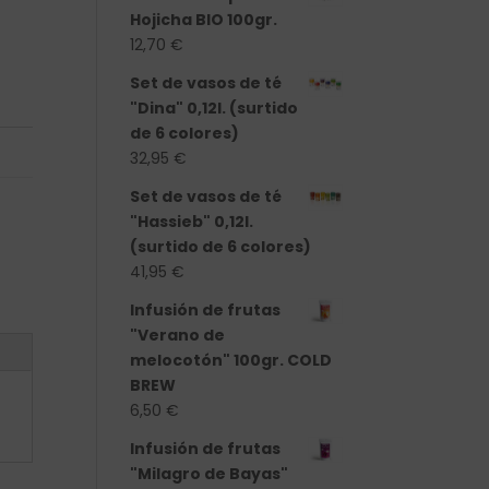
Hojicha BIO 100gr.
12,70
€
Set de vasos de té
"Dina" 0,12l. (surtido
de 6 colores)
32,95
€
Set de vasos de té
"Hassieb" 0,12l.
(surtido de 6 colores)
41,95
€
Infusión de frutas
"Verano de
melocotón" 100gr. COLD
BREW
6,50
€
Infusión de frutas
"Milagro de Bayas"