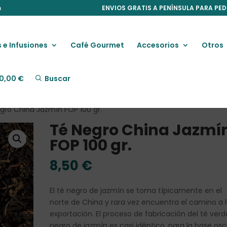
m
ENVIOS GRATIS A PENÍNSULA PARA PED
 e Infusiones
Café Gourmet
Accesorios
Otros
0,00
€
Buscar
gro China Jazmín FOP 100 gr.
Té Negro China Jazmí
FOP 100 gr.
8,50
€
El té negro de jazmín se toma típicamente en el
norte de China y rara vez encuentra el camino a 
exportación. El proceso de fabricación del té verd
negro de jazmín es casi idéntico, para la base os