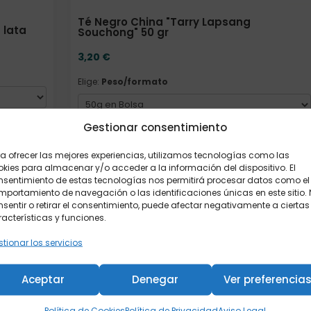
Té Negro China "Tarry Lapsang
 lata
Souchong" 50 gr
3,20
€
Elige:
Peso/formato
Gestionar consentimiento
Añadir al carrito
a ofrecer las mejores experiencias, utilizamos tecnologías como las
kies para almacenar y/o acceder a la información del dispositivo. El
nsentimiento de estas tecnologías nos permitirá procesar datos como el
portamiento de navegación o las identificaciones únicas en este sitio.
Elige: Peso/formato
sentir o retirar el consentimiento, puede afectar negativamente a ciertas
acterísticas y funciones.
tionar los servicios
Aceptar
Denegar
Ver preferencia
Política de Cookies
Política de Privacidad
Aviso Legal