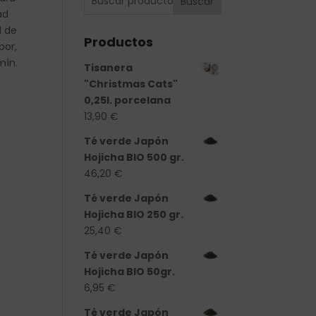
Buscar
ad
l de
Productos
bor,
mín.
Tisanera
"Christmas Cats"
0,25l. porcelana
13,90
€
Té verde Japón
Hojicha BIO 500 gr.
46,20
€
Té verde Japón
Hojicha BIO 250 gr.
25,40
€
Té verde Japón
Hojicha BIO 50gr.
6,95
€
Té verde Japón