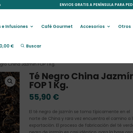
m
ENVIOS GRATIS A PENÍNSULA PARA PED
 e Infusiones
Café Gourmet
Accesorios
Otros
0,00
€
Buscar
gro China Jazmín FOP 1 Kg.
Té Negro China Jazmí
FOP 1 Kg.
55,90
€
El té negro de jazmín se toma típicamente en el
norte de China y rara vez encuentra el camino a 
exportación. El proceso de fabricación del té verd
negro de jazmín es casi idéntico, para la base os