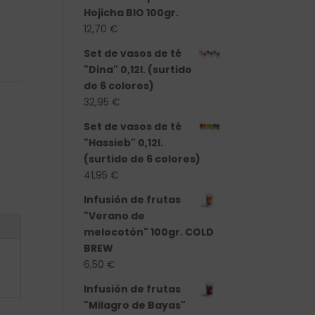
Hojicha BIO 100gr.
12,70
€
Set de vasos de té
"Dina" 0,12l. (surtido
de 6 colores)
32,95
€
Set de vasos de té
"Hassieb" 0,12l.
(surtido de 6 colores)
41,95
€
Infusión de frutas
"Verano de
melocotón" 100gr. COLD
BREW
6,50
€
Infusión de frutas
"Milagro de Bayas"