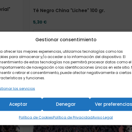
rial"
Té Negro China "Lichee" 100 gr.
5,30
€
Gestionar consentimiento
Añadir al carrito
a ofrecer las mejores experiencias, utilizamos tecnologías como las
kies para almacenar y/o acceder a la información del dispositivo. El
nsentimiento de estas tecnologías nos permitirá procesar datos como el
portamiento de navegación o las identificaciones únicas en este sitio.
sentir o retirar el consentimiento, puede afectar negativamente a ciertas
Formato
acterísticas y funciones.
tionar los servicios
Aceptar
Denegar
Ver preferencia
Política de Cookies
Política de Privacidad
Aviso Legal