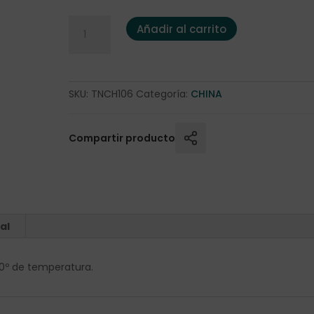
Té Negro China Jazmín FOP 1 Kg. cantidad
Añadir al carrito
SKU:
TNCH106
Categoría:
CHINA
Compartir producto
al
00º de temperatura.