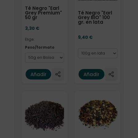
Té Negro "Earl
Té Negro "Earl
Grey Premium"
Grey BIO" 100
50 gr
gr. en lata
3,30
€
9,40
€
Elige:
Peso/formato
Añadir
Añadir
Formato
Elige: Peso/formato