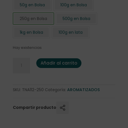
50g en Bolsa
100g en Bolsa
250g en Bolsa
500g en Bolsa
1kg en Bolsa
100g en lata
Hay existencias
Té Negro al Chocolate Irlandés 250 gr cantidad
Añadir al carrito
SKU:
TNA112-250
Categoría:
AROMATIZADOS
Compartir producto