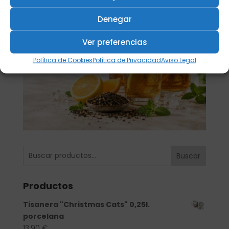
Denegar
Ver preferencias
Política de Cookies
Política de Privacidad
Aviso Legal
Buscar
Productos
Tisanera "Christmas Cats" 0,25l.
porcelana
13,90
€