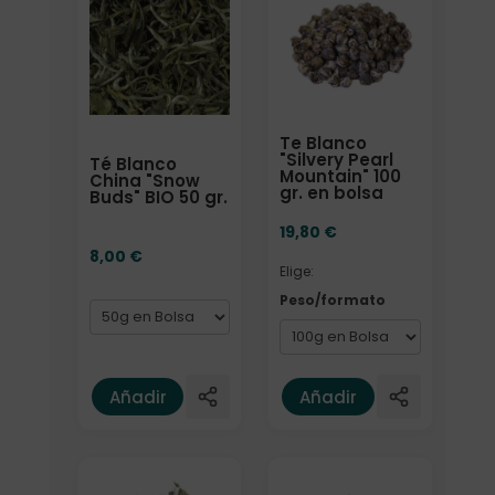
Te Blanco
"Silvery Pearl
Té Blanco
Mountain" 100
China "Snow
gr. en bolsa
Buds" BIO 50 gr.
19,80
€
8,00
€
Elige:
Peso/formato
Añadir
Añadir
Formato
Formato