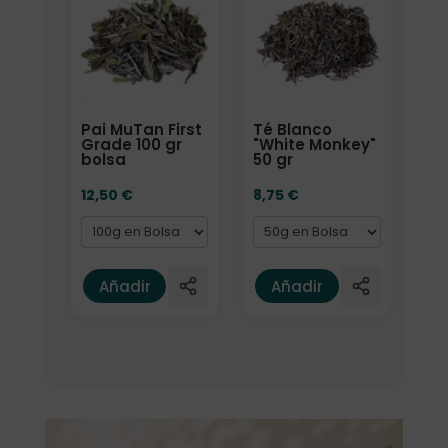
Pai MuTan First
Té Blanco
Grade 100 gr
"White Monkey"
bolsa
50 gr
12,50
€
8,75
€
Añadir
Añadir