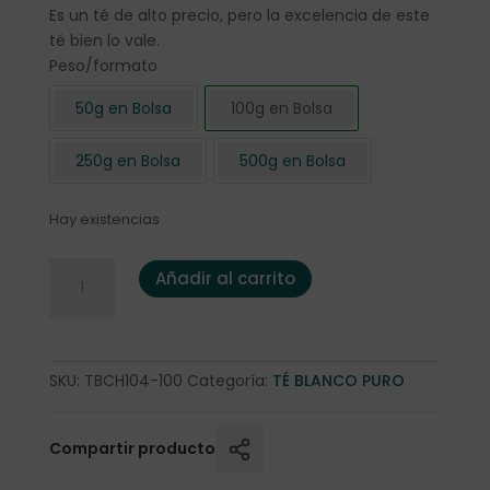
Es un té de alto precio, pero la excelencia de este
té bien lo vale.
Peso/formato
50g en Bolsa
100g en Bolsa
250g en Bolsa
500g en Bolsa
Hay existencias
Té Blanco China "Yin Zhen First Grade" 100 gr. cantidad
Añadir al carrito
SKU:
TBCH104-100
Categoría:
TÉ BLANCO PURO
Compartir producto