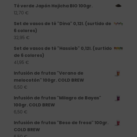
Té verde Japón Hojicha BIO 100gr.
12,70
€
Set de vasos de té "Dina" 0,12l. (surtido de
6 colores)
32,95
€
Set de vasos de té "Hassieb" 0,12l. (surtido
de 6 colores)
41,95
€
Infusión de frutas "Verano de
melocotón" 100gr. COLD BREW
6,50
€
Infusión de frutas "Milagro de Bayas"
100gr. COLD BREW
6,50
€
Infusión de frutas "Beso de fresa" 100gr.
COLD BREW
6,50
€