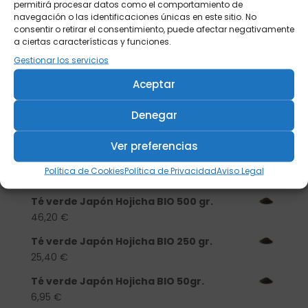
permitirá procesar datos como el comportamiento de
navegación o las identificaciones únicas en este sitio. No
consentir o retirar el consentimiento, puede afectar negativamente
a ciertas características y funciones.
Gestionar los servicios
Buscar
Aceptar
Denegar
Productos
Ver preferencias
Tisanera "Christmas Cats" 0,25l.
porcelana
Política de Cookies
Política de Privacidad
Aviso Legal
13,90
€
Té verde Japón Hojicha BIO 500 gr.
46,20
€
Té verde Japón Hojicha BIO 250 gr.
25,40
€
Té verde Japón Hojicha BIO 50gr.
6,95
€