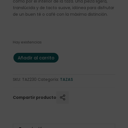
como por el interior de la taza. Una pieza ligera,
translúcida y de tacto suave, idónea para disfrutar
de un buen té o café con la máxima distinción.
Hay existencias
Taza c/plato "Lotta" 0,18l. Fine Bone China cantidad
Añadir al carrito
SKU:
TAZ230
Categoría:
TAZAS
Compartir producto