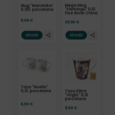
Mega Mug
Mug "Manshika"
"Flamingo" 0,5l.
0.35l. porcelana
Fine Bone China
8,00
€
29,90
€
Añadir
Añadir
Taza "Noella"
0,3l. porcelana
Taza Klimt
"Virgin" 0,3l.
porcelana
6,50
€
9,50
€