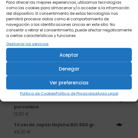
Para ofrecer las mejores experiencias, utilizamos tecnologías
como las cookies para almacenar y/o acceder a la información
del dispositivo. El consentimiento de estas tecnologías nos
permitirá procesar datos como el comportamiento de
navegación o las identificaciones únicas en este sitio. No
consentir o retirar el consentimiento, puede afectar negativamente
a ciertas características y funciones.
Gestionar los servicios
Aceptar
Denegar
Buscar
Ver preferencias
Productos
Política de Cookies
Política de Privacidad
Aviso Legal
Tisanera "Christmas Cats" 0,25l.
porcelana
13,90
€
Té verde Japón Hojicha BIO 500 gr.
46,20
€