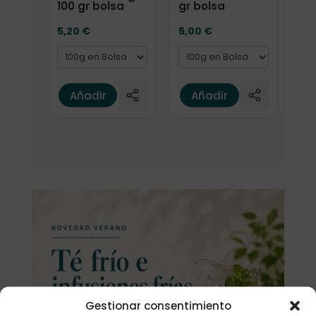
100 gr bolsa
gr bolsa
5,20
€
5,00
€
Añadir
Añadir
Gestionar consentimiento