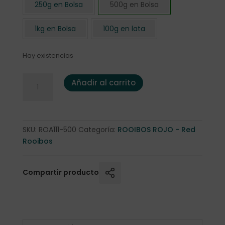
250g en Bolsa
500g en Bolsa
1kg en Bolsa
100g en lata
Hay existencias
Rooibos Rojo "Praline de Champagne" 500 gr cantidad
Añadir al carrito
SKU:
ROA111-500
Categoría:
ROOIBOS ROJO - Red
Rooibos
Compartir producto