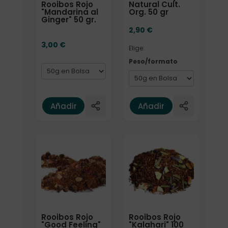
Rooibos Rojo
Natural Cult.
"Mandarina al
Org. 50 gr
Ginger" 50 gr.
2,90
€
3,00
€
Elige:
Peso/formato
Añadir
Añadir
Formato
Formato
Rooibos Rojo
Rooibos Rojo
"Good Feeling"
"Kalahari" 100