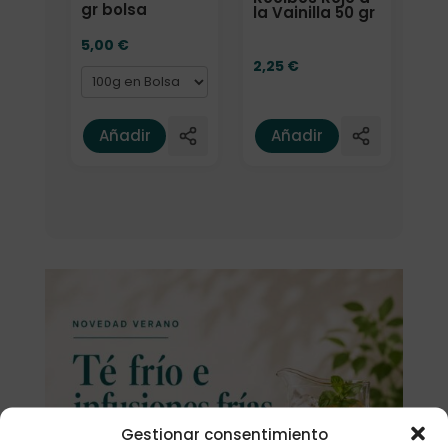
gr bolsa
la Vainilla 50 gr
5,00
€
2,25
€
Añadir
Añadir
Gestionar consentimiento