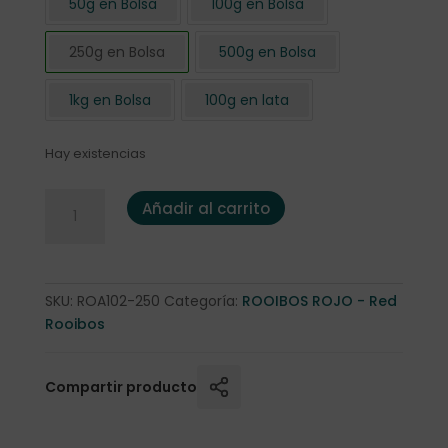
50g en Bolsa
100g en Bolsa
250g en Bolsa
500g en Bolsa
1kg en Bolsa
100g en lata
Hay existencias
Rooibos Rojo "Mandarina al Ginger" 250 gr. cantidad
Añadir al carrito
SKU:
ROA102-250
Categoría:
ROOIBOS ROJO - Red
Rooibos
Compartir producto