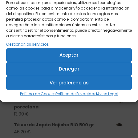
Para ofrecer las mejores experiencias, utilizamos tecnologías
como las cookies para almacenar y/o acceder a la información
del dispositivo. El consentimiento de estas tecnologías nos
permitirá procesar datos como el comportamiento de
navegación o las identificaciones únicas en este sitio. No
consentir o retirar el consentimiento, puede afectar negativamente
a ciertas características y funciones.
Gestionar los servicios
Aceptar
Denegar
Buscar
Ver preferencias
Productos
Política de Cookies
Política de Privacidad
Aviso Legal
Tisanera "Christmas Cats" 0,25l.
porcelana
13,90
€
Té verde Japón Hojicha BIO 500 gr.
46,20
€