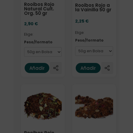
Rooibos Rojo
Rooibos Rojo a
Natural Cult.
la Vainilla 50 gr
Org. 50 gr
2,25
€
2,90
€
Elige:
Elige:
Peso/formato
Peso/formato
Añadir
Añadir
Elige: Peso/formato
Formato
Rooibos Rojo