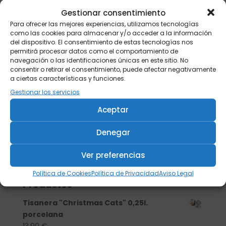
Gestionar consentimiento
Para ofrecer las mejores experiencias, utilizamos tecnologías
como las cookies para almacenar y/o acceder a la información
del dispositivo. El consentimiento de estas tecnologías nos
permitirá procesar datos como el comportamiento de
navegación o las identificaciones únicas en este sitio. No
consentir o retirar el consentimiento, puede afectar negativamente
a ciertas características y funciones.
Gestionar los servicios
Aceptar
Denegar
Ver preferencias
Buscar
Política de Cookies
Política de Privacidad
Aviso Legal
Productos
Tisanera "Christmas Cats" 0,25l.
porcelana