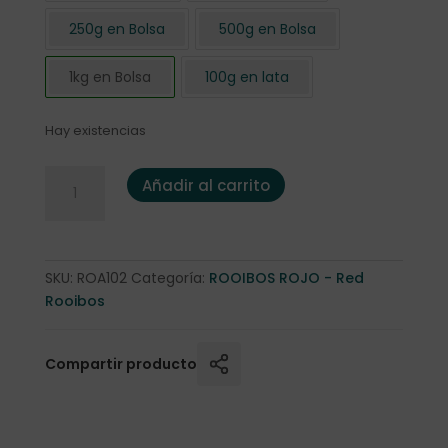
250g en Bolsa
500g en Bolsa
1kg en Bolsa
100g en lata
Hay existencias
*Rooibos Rojo "Mandarina al Ginger" 1 kg. cantidad
Añadir al carrito
SKU:
ROA102
Categoría:
ROOIBOS ROJO - Red
Rooibos
Compartir producto