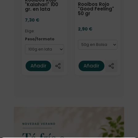
Rooibos Rojo
"Kalahari" 100
"Good Feeling"
gr. en lata
50 gr
7,30
€
2,90
€
Elige:
Peso/formato
Añadir
Añadir