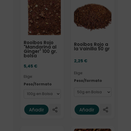
Elige: Peso/formato
Elige: Peso/formato
Rooibos Rojo
Rooibos Rojo a
"Mandarina al
la Vainilla 50 gr
Ginger" 100 gr.
bolsa
2,25
€
5,45
€
Elige:
Elige:
Peso/formato
Peso/formato
Añadir
Añadir