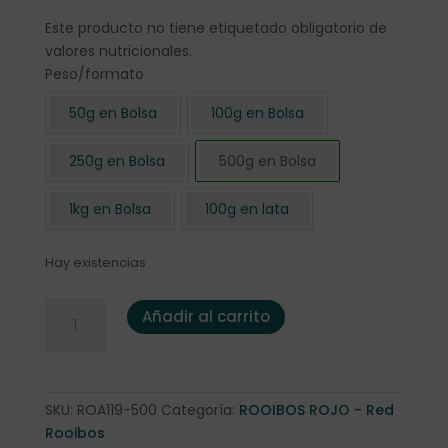
Este producto no tiene etiquetado obligatorio de
valores nutricionales.
Peso/formato
50g en Bolsa
100g en Bolsa
250g en Bolsa
500g en Bolsa
1kg en Bolsa
100g en lata
Hay existencias
Rooibos "Noche Oriental" 500 gr. en bolsa cantidad
Añadir al carrito
SKU:
ROA119-500
Categoría:
ROOIBOS ROJO - Red
Rooibos