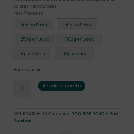
valores nutricionales
Peso/formato
50g en Bolsa
100g en Bolsa
250g en Bolsa
500g en Bolsa
1kg en Bolsa
100g en lata
Hay existencias
Rooibos "Naranja-Pomelo-Menta" 100 gr. cantidad
Añadir al carrito
SKU:
ROA139-100
Categoría:
ROOIBOS ROJO - Red
Rooibos