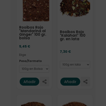
Rooibos Rojo
"Mandarina al
Rooibos Rojo
Ginger" 100 gr.
"Kalahari" 100
bolsa
gr. en lata
5,45
€
7,30
€
Elige:
Peso/formato
Añadir
Añadir
Elige: Peso/formato
Elige: Peso/formato