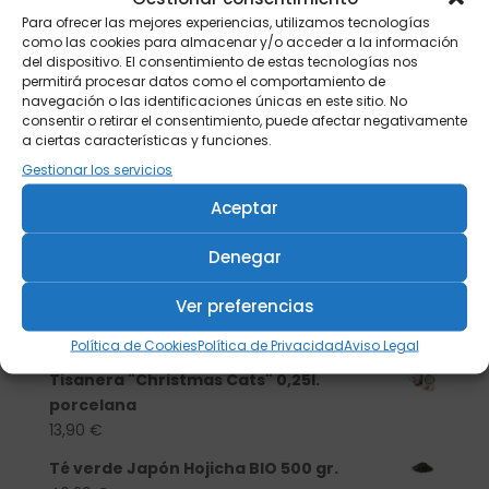
Para ofrecer las mejores experiencias, utilizamos tecnologías
como las cookies para almacenar y/o acceder a la información
del dispositivo. El consentimiento de estas tecnologías nos
permitirá procesar datos como el comportamiento de
navegación o las identificaciones únicas en este sitio. No
consentir o retirar el consentimiento, puede afectar negativamente
a ciertas características y funciones.
Gestionar los servicios
Aceptar
Denegar
Buscar
Ver preferencias
Productos
Política de Cookies
Política de Privacidad
Aviso Legal
Tisanera "Christmas Cats" 0,25l.
porcelana
13,90
€
Té verde Japón Hojicha BIO 500 gr.