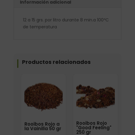
Información adicional
12 a 15 grs. por litro durante 8 min.a 100ºC
de temperatura
Productos relacionados
Elige: Peso/formato
Elige: Peso/formato
Rooibos Rojo
Rooibos Rojo a
"Good Feeling"
la Vainilla 50 gr
250 gr