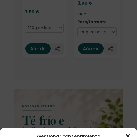
3,00
€
7,60
€
Elige:
Peso/formato
Añadir
Añadir
Gestionar consentimiento