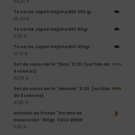
46,20
€
Té verde Japón Hojicha BIO 250 gr.
25,40
€
Té verde Japón Hojicha BIO 50gr.
6,95
€
Té verde Japón Hojicha BIO 100gr.
12,70
€
Set de vasos de té "Dina" 0,12l. (surtido de
6 colores)
32,95
€
Set de vasos de té "Hassieb" 0,12l. (surtido
de 6 colores)
41,95
€
Infusión de frutas "Verano de
melocotón" 100gr. COLD BREW
6,50
€