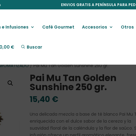
m
ENVIOS GRATIS A PENÍNSULA PARA PED
 e Infusiones
Café Gourmet
Accesorios
Otros
0,00
€
Buscar
 AROMATIZADO
/ Pai Mu Tan Golden Sunshine 250 gr.
Pai Mu Tan Golden
Sunshine 250 gr.
15,40
€
Una delicada mezcla a base de té blanco Pai Mu 
enriquecida con el dulce sabor de la cereza y la
suavidad floral de la caléndula y la flor de saúco. 
infusión ofrece un perfil aromático elegante, fres