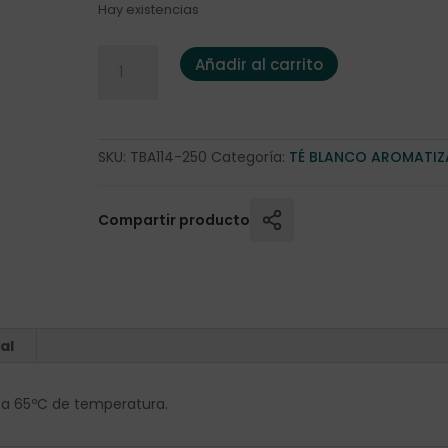
Hay existencias
Pai Mu Tan Golden Sunshine 250 gr. cantidad
Añadir al carrito
SKU:
TBA114-250
Categoría:
TÉ BLANCO AROMATI
Compartir producto
al
os a 65ºC de temperatura.