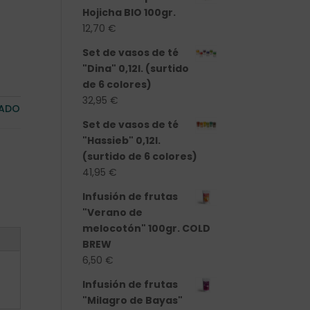
Hojicha BIO 100gr.
12,70
€
Set de vasos de té
"Dina" 0,12l. (surtido
de 6 colores)
32,95
€
ZADO
Set de vasos de té
"Hassieb" 0,12l.
(surtido de 6 colores)
41,95
€
Infusión de frutas
"Verano de
melocotón" 100gr. COLD
BREW
6,50
€
Infusión de frutas
"Milagro de Bayas"