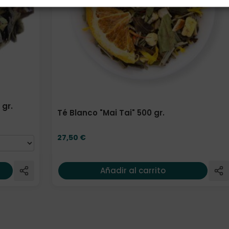
 gr.
Té Blanco "Mai Tai" 500 gr.
27,50
€
Añadir al carrito