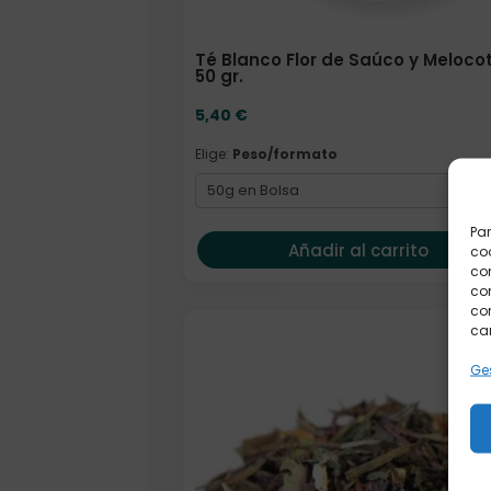
Té Blanco Flor de Saúco y Meloco
50 gr.
5,40
€
Elige:
Peso/formato
Par
Añadir al carrito
coo
co
com
con
car
Formato
Ges