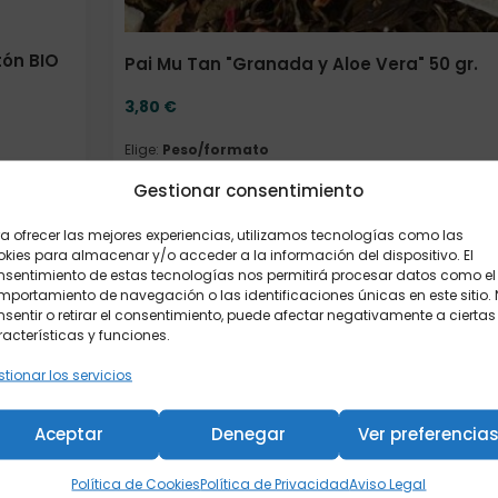
tón BIO
Pai Mu Tan "Granada y Aloe Vera" 50 gr.
3,80
€
Elige:
Peso/formato
Gestionar consentimiento
a ofrecer las mejores experiencias, utilizamos tecnologías como las
Añadir al carrito
kies para almacenar y/o acceder a la información del dispositivo. El
nsentimiento de estas tecnologías nos permitirá procesar datos como el
portamiento de navegación o las identificaciones únicas en este sitio.
sentir o retirar el consentimiento, puede afectar negativamente a ciertas
acterísticas y funciones.
tionar los servicios
Aceptar
Denegar
Ver preferencia
Política de Cookies
Política de Privacidad
Aviso Legal