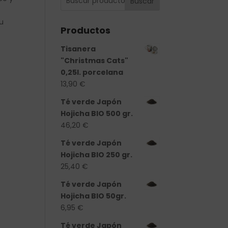
Buscar
su
Productos
Tisanera
"Christmas Cats"
0,25l. porcelana
13,90
€
Té verde Japón
Hojicha BIO 500 gr.
46,20
€
Té verde Japón
Hojicha BIO 250 gr.
25,40
€
Té verde Japón
Hojicha BIO 50gr.
6,95
€
Té verde Japón