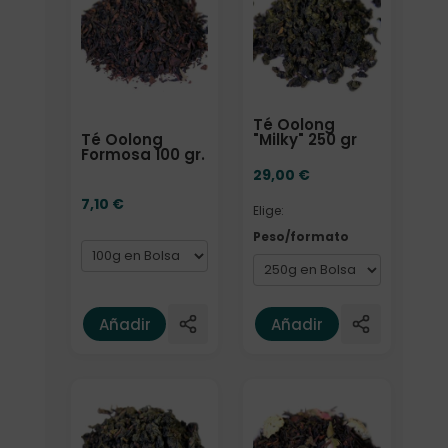
Té Oolong
Té Oolong
"Milky" 250 gr
Formosa 100 gr.
29,00
€
7,10
€
Elige:
Peso/formato
Añadir
Añadir
Formato
Elige: Peso/formato