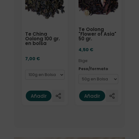
Te Oolong
Te China
"Flower of Asia"
Oolong 100 gr.
50 gr.
en bolsa
4,50
€
7,00
€
Elige:
Peso/formato
Añadir
Añadir