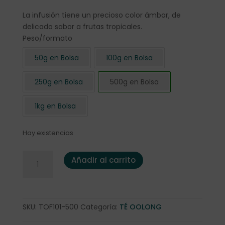
La infusión tiene un precioso color ámbar, de
delicado sabor a frutas tropicales.
Peso/formato
50g en Bolsa
100g en Bolsa
250g en Bolsa
500g en Bolsa
1kg en Bolsa
Hay existencias
Oolong Formosa "Dark Pearl" 500 gr. cantidad
Añadir al carrito
SKU:
TOF101-500
Categoría:
TÉ OOLONG