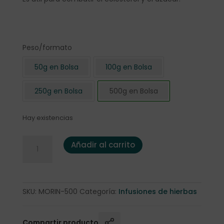
Peso/formato
50g en Bolsa
100g en Bolsa
250g en Bolsa
500g en Bolsa
Hay existencias
Moringa 500 gr. cantidad
Añadir al carrito
SKU:
MORIN-500
Categoría:
Infusiones de hierbas
Compartir producto