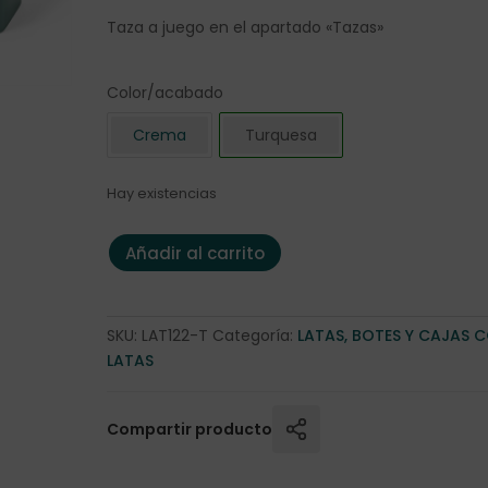
Taza a juego en el apartado «Tazas»
Color/acabado
Crema
Turquesa
Hay existencias
Lata "Santa Cruz" 100 gr. Turquesa cantidad
Añadir al carrito
SKU:
LAT122-T
Categoría:
LATAS, BOTES Y CAJAS 
LATAS
Compartir producto