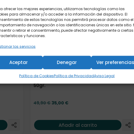
a ofrecer las mejores experiencias, utilizamos tecnologías como las
kies para almacenar y/o acceder a la información del dispositivo. El
nsentimiento de estas tecnologías nos permitirá procesar datos como el
portamiento de navegación o las identificaciones únicas en este sitio.
sentir o retirar el consentimiento, puede afectar negativamente a ciertas
acterísticas y funciones.
tionar los servicios
Aceptar
Denegar
Ver preferencia
Política de Cookies
Política de Privacidad
Aviso Legal
Juego "Tea Selection" madera c/4 latas
50gr.
El precio original era: 49,90 €.
El precio actual es: 35,00 €.
49,90
€
35,00
€
Añadir al carrito