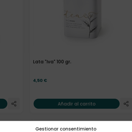
Lata "Iva" 100 gr.
4,50
€
Añadir al carrito
Gestionar consentimiento