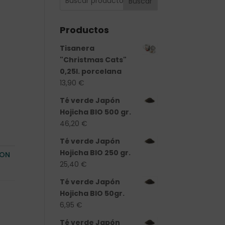
Buscar
Productos
Tisanera
"Christmas Cats"
0,25l. porcelana
13,90
€
Té verde Japón
Hojicha BIO 500 gr.
46,20
€
Té verde Japón
Hojicha BIO 250 gr.
CON
25,40
€
Té verde Japón
Hojicha BIO 50gr.
6,95
€
Té verde Japón