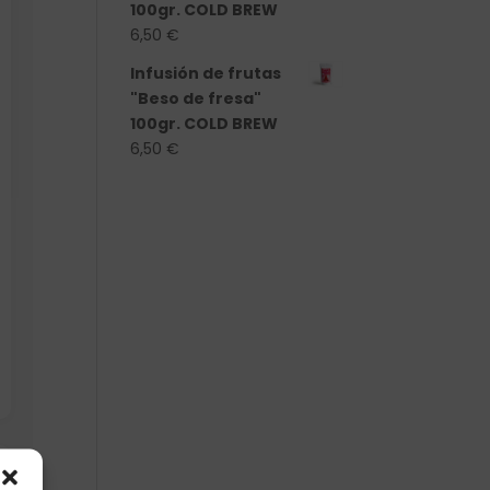
100gr. COLD BREW
6,50
€
Infusión de frutas
"Beso de fresa"
100gr. COLD BREW
6,50
€