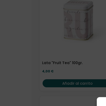
Lata "Fruit Tea" 100gr.
4,00
€
Añadir al carrito