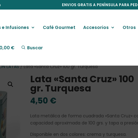
m
ENVIOS GRATIS A PENÍNSULA PARA PED
 e Infusiones
Café Gourmet
Accesorios
Otros
0,00
€
Buscar
CON LATAS
/ Lata «Santa Cruz» 100 gr. Turquesa
Lata «Santa Cruz» 100
gr. Turquesa
4,50
€
Lata metálica de forma cuadrada «Santa Cruz» c
capacidad aproximada de 100 grs. y tapa a presió
Disponible en dos colores: crema y turquesa.