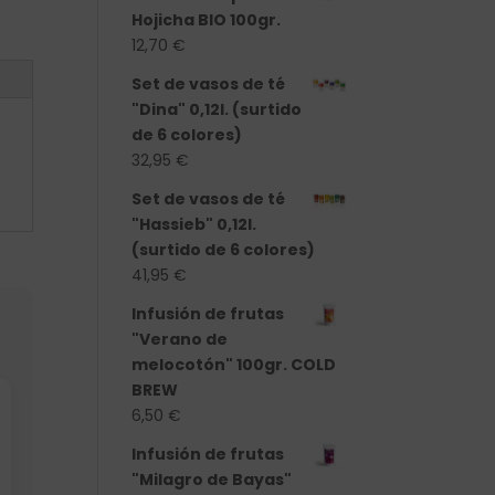
Hojicha BIO 100gr.
12,70
€
Set de vasos de té
"Dina" 0,12l. (surtido
de 6 colores)
32,95
€
Set de vasos de té
"Hassieb" 0,12l.
(surtido de 6 colores)
41,95
€
Infusión de frutas
"Verano de
melocotón" 100gr. COLD
BREW
6,50
€
Infusión de frutas
"Milagro de Bayas"