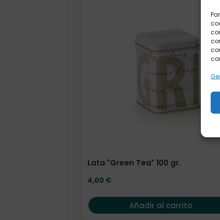
Par
coo
co
com
con
car
Ges
Lata "Green Tea" 100 gr.
4,00
€
Añadir al carrito