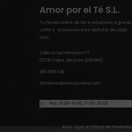
Amor por el Té S.L.
Tu tienda online de tés e infusiones a granel,
cafés y accesorios para disfrutar de cada
taza
Calle La Santamaría n°7
03710 Calpe, Alicante (ESPAÑA)
965 839 538
attcliente@amorporelte.com
… · Hoy: 10:00–14:00, 17:00–20:00
Aviso Legal
●
Política de Privacida