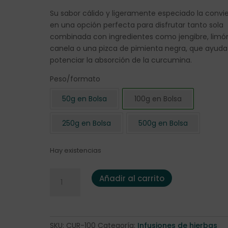
Su sabor cálido y ligeramente especiado la convi
en una opción perfecta para disfrutar tanto sola
combinada con ingredientes como jengibre, limó
canela o una pizca de pimienta negra, que ayuda
potenciar la absorción de la curcumina.
Peso/formato
50g en Bolsa
100g en Bolsa
250g en Bolsa
500g en Bolsa
Hay existencias
Cúrcuma cortada 100 gr. cantidad
Añadir al carrito
SKU:
CUR-100
Categoría:
Infusiones de hierbas