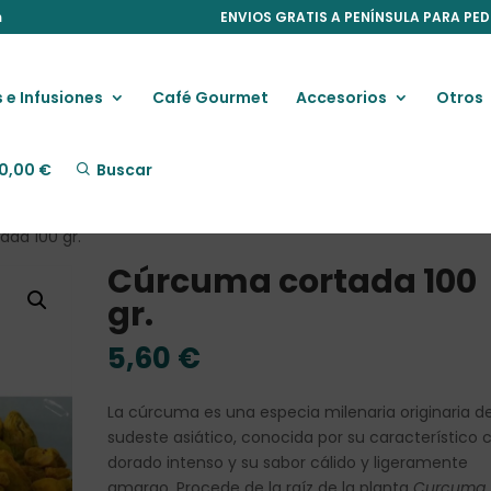
m
ENVIOS GRATIS A PENÍNSULA PARA PED
 e Infusiones
Café Gourmet
Accesorios
Otros
0,00
€
Buscar
da 100 gr.
Cúrcuma cortada 100
gr.
5,60
€
La cúrcuma es una especia milenaria originaria de
sudeste asiático, conocida por su característico c
dorado intenso y su sabor cálido y ligeramente
amargo. Procede de la raíz de la planta
Curcuma