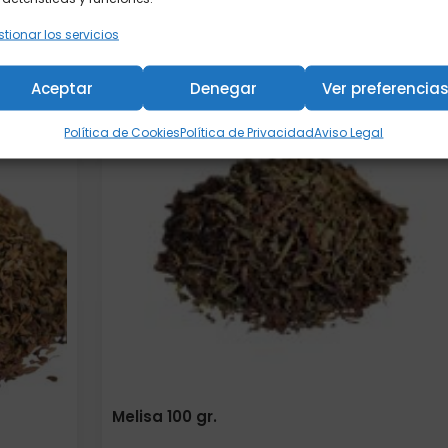
tionar los servicios
Añadir al carrito
Aceptar
Denegar
Ver preferencia
Elige: Peso/formato
Política de Cookies
Política de Privacidad
Aviso Legal
Melisa 100 gr.