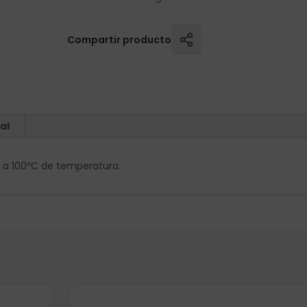
Compartir producto
al
tos a 100ºC de temperatura.
Elige: Peso/formato