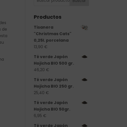
Buscar
a
Productos
des
Tisanera
s de
"Christmas Cats"
esta
0,25l. porcelana
 su
13,90
€
Té verde Japón
ma
Hojicha BIO 500 gr.
46,20
€
Té verde Japón
Hojicha BIO 250 gr.
25,40
€
Té verde Japón
Hojicha BIO 50gr.
6,95
€
Té verde Japón