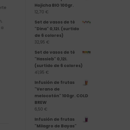
Hojicha BIO 100gr.
erte
12,70
€
n,
Set de vasos de té
 a
"Dina" 0,12l. (surtido
de 6 colores)
32,95
€
Set de vasos de té
"Hassieb" 0,12l.
(surtido de 6 colores)
41,95
€
Infusión de frutas
"Verano de
melocotón" 100gr. COLD
BREW
6,50
€
Infusión de frutas
"Milagro de Bayas"