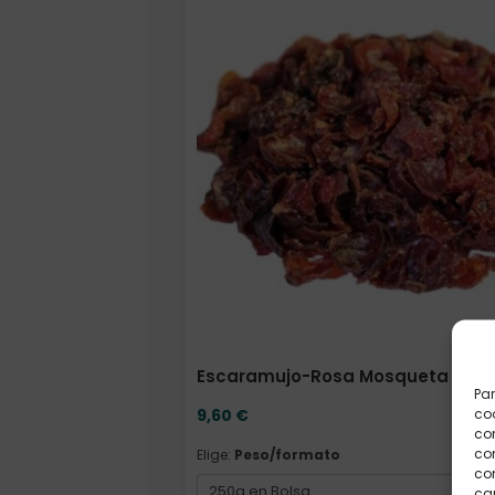
Escaramujo-Rosa Mosqueta 250 g
Par
coo
9,60
€
co
com
Elige:
Peso/formato
con
car