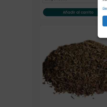
Ges
Añadir al carrito
Elige: Peso/formato