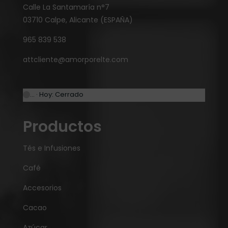
Calle La Santamaría n°7
03710 Calpe, Alicante (ESPAÑA)
965 839 538
attcliente@amorporelte.com
… · Hoy: Cerrado
Productos
Tés e Infusiones
Café
Accesorios
Cacao
Azúcar