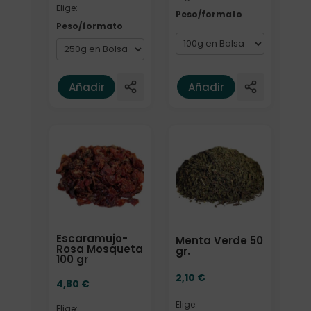
Elige:
Peso/formato
Peso/formato
Añadir
Añadir
Elige: Peso/formato
Elige: Peso/formato
Escaramujo-
Menta Verde 50
Rosa Mosqueta
gr.
100 gr
2,10
€
4,80
€
Elige:
Elige: