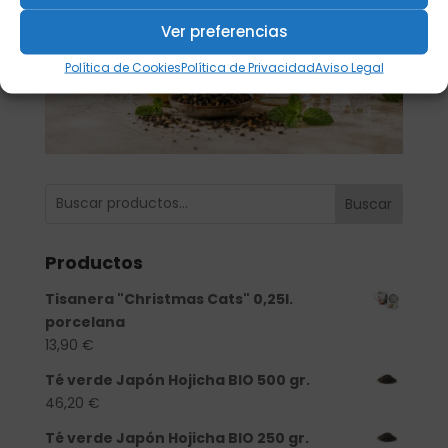
Ver preferencias
Política de Cookies
Política de Privacidad
Aviso Legal
Buscar
Productos
Tisanera "Christmas Cats" 0,25l.
porcelana
13,90
€
Té verde Japón Hojicha BIO 500 gr.
46,20
€
Té verde Japón Hojicha BIO 250 gr.