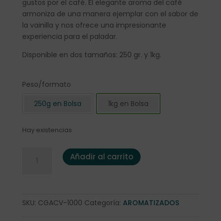
gustos por el café. El elegante aroma del café
armoniza de una manera ejemplar con el sabor de
la vainilla y nos ofrece una impresionante
experiencia para el paladar.
Disponible en dos tamaños: 250 gr. y 1kg.
Peso/formato
250g en Bolsa
1kg en Bolsa
Hay existencias
Café Aromatizado "Crema de Vainilla" 1 Kg. cantidad
Añadir al carrito
SKU:
CGACV-1000
Categoría:
AROMATIZADOS