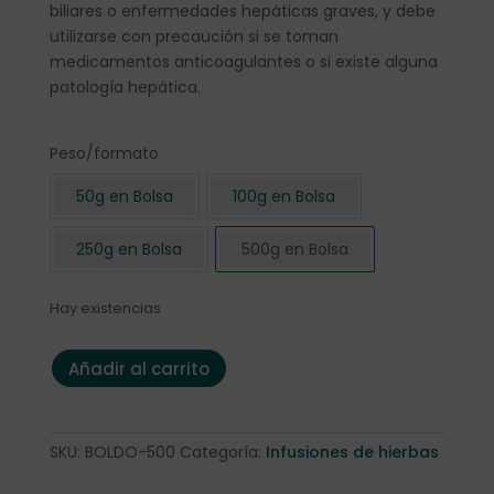
biliares o enfermedades hepáticas graves, y debe
utilizarse con precaución si se toman
medicamentos anticoagulantes o si existe alguna
patología hepática.
Peso/formato
50g en Bolsa
100g en Bolsa
250g en Bolsa
500g en Bolsa
Hay existencias
Boldo 500 gr. cantidad
Añadir al carrito
SKU:
BOLDO-500
Categoría:
Infusiones de hierbas