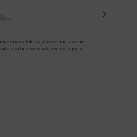
Lata «Taki»
ero inoxidable de alta calidad, con un
<p class="PDq2p
rmite una buena circulación del agua y
100 g</strong>,
tradicional pape
japoneses, conv
ver