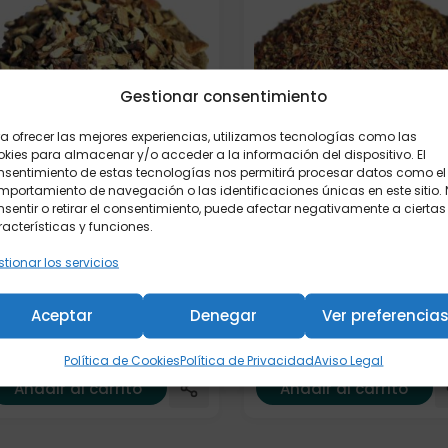
Gestionar consentimiento
a ofrecer las mejores experiencias, utilizamos tecnologías como las
kies para almacenar y/o acceder a la información del dispositivo. El
nsentimiento de estas tecnologías nos permitirá procesar datos como el
portamiento de navegación o las identificaciones únicas en este sitio.
Infusión relax "Tulsi y
nfusión Ayurveda
sentir o retirar el consentimiento, puede afectar negativamente a ciertas
Rooibos a la Naranja" 5
Vitalidad Femenina" 50 gr.
acterísticas y funciones.
gr.
,10
€
tionar los servicios
3,50
€
ige:
Peso/formato
Elige:
Peso/formato
Aceptar
Denegar
Ver preferencia
Política de Cookies
Política de Privacidad
Aviso Legal
Añadir al carrito
Añadir al carrito