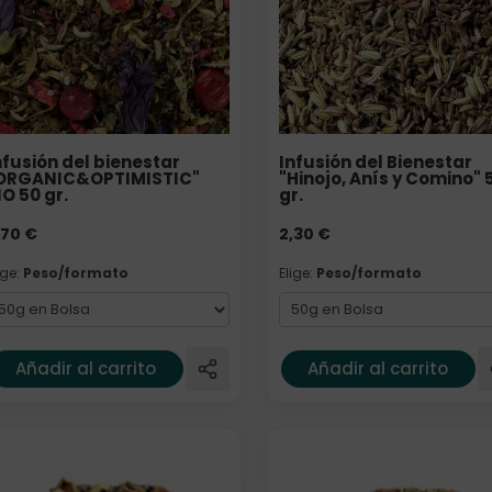
nfusión del bienestar
Infusión del Bienestar
ORGANIC&OPTIMISTIC"
"Hinojo, Anís y Comino" 
IO 50 gr.
gr.
,70
€
2,30
€
ige:
Peso/formato
Elige:
Peso/formato
Añadir al carrito
Añadir al carrito
lige: Peso/formato
Elige: Peso/formato