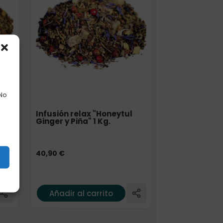
 No
0
Infusión relax "Honeytul
Ginger y Piña" 1 Kg.
40,90
€
s
Añadir al carrito