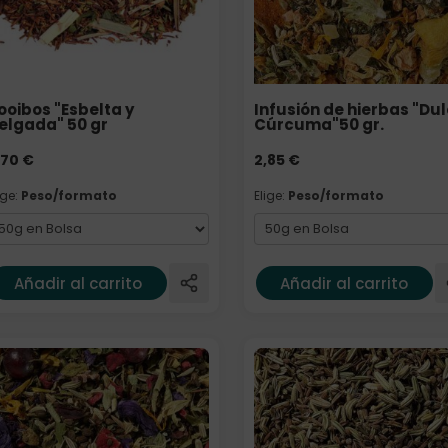
ooibos "Esbelta y
Infusión de hierbas "Du
elgada" 50 gr
Cúrcuma"50 gr.
,70
€
2,85
€
ige:
Peso/formato
Elige:
Peso/formato
Añadir al carrito
Añadir al carrito
lige: Peso/formato
Elige: Peso/formato