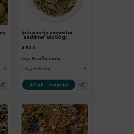
lce
Infusión de bienestar
"Bedtime" Bio 50 gr.
4,50
€
Elige:
Peso/formato
Añadir al carrito
Elige: Peso/formato