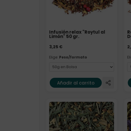
Infusión relax "Roytul al
R
Limón" 50 gr.
D
3,25
€
2
Elige:
Peso/formato
El
Añadir al carrito
Formato
E