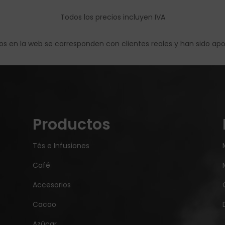
Todos los precios incluyen IVA
os en la web se corresponden con clientes reales y han sido ap
Productos
Tés e Infusiones
Café
Accesorios
Cacao
Azúcar