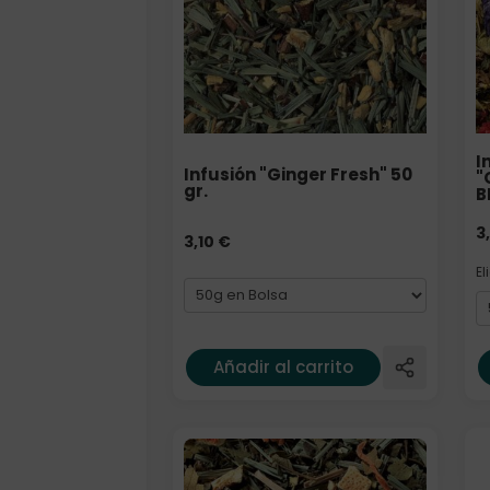
I
Infusión "Ginger Fresh" 50
"
gr.
B
3
3,10
€
El
Añadir al carrito
Elige: Peso/formato
E