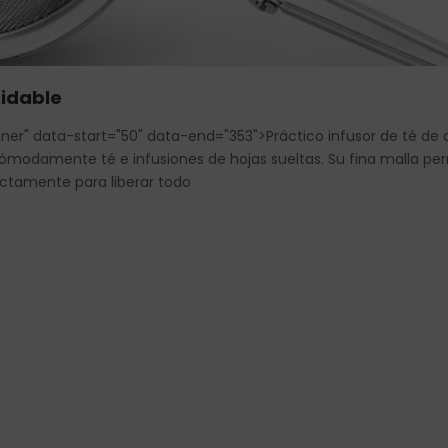
xidable
r" data-start="50" data-end="353">Práctico infusor de té de ac
cómodamente té e infusiones de hojas sueltas. Su fina malla pe
rectamente para liberar todo