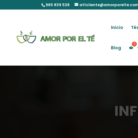
Skip
965 839 538
attcliente@amorporelte.co
to
content
Inicio
Tés
Blog
IN