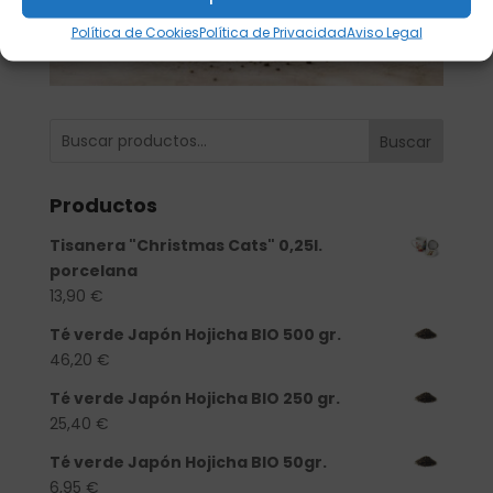
Política de Cookies
Política de Privacidad
Aviso Legal
Buscar
Productos
Tisanera "Christmas Cats" 0,25l.
porcelana
13,90
€
Té verde Japón Hojicha BIO 500 gr.
46,20
€
Té verde Japón Hojicha BIO 250 gr.
25,40
€
Té verde Japón Hojicha BIO 50gr.
6,95
€