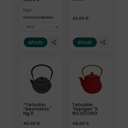
Elige:
Color/acabado
42,00
€
Añadir
Añadir
*Tetsubin
Tetsubin
"Geometric"
"Espigas" 1l.
Ng.1l.
ROJO/ORO
40,00
€
40,00
€