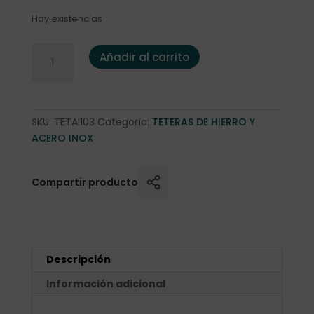
Hay existencias
Tetera Bredemeijer "Eva" 1,1l. acero inox doble pared GRIS
Añadir al carrito
SKU:
TETAI103
Categoría:
TETERAS DE HIERRO Y
ACERO INOX
Compartir producto
Descripción
Información adicional