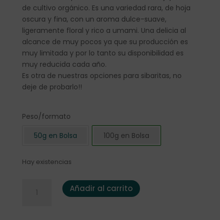
de cultivo orgánico. Es una variedad rara, de hoja
oscura y fina, con un aroma dulce-suave,
ligeramente floral y rico a umami. Una delicia al
alcance de muy pocos ya que su producción es
muy limitada y por lo tanto su disponibilidad es
muy reducida cada año.
Es otra de nuestras opciones para sibaritas, no
deje de probarlo!!
Peso/formato
50g en Bolsa
100g en Bolsa
Hay existencias
Té verde Japón Sencha Tsuyuhikari BIO 100 gr. cantidad
Añadir al carrito