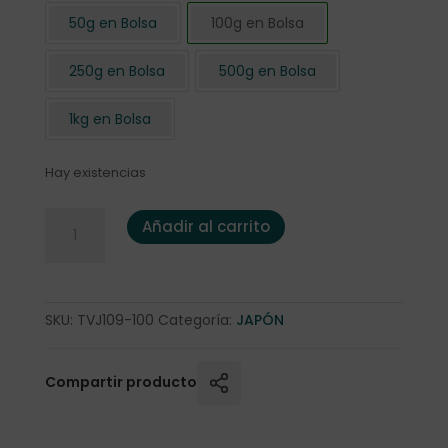
50g en Bolsa
100g en Bolsa
250g en Bolsa
500g en Bolsa
1kg en Bolsa
Hay existencias
Té Verde Japón Sencha "Fuji" 100 gr. cantidad
Añadir al carrito
SKU:
TVJ109-100
Categoría:
JAPÓN
Compartir producto