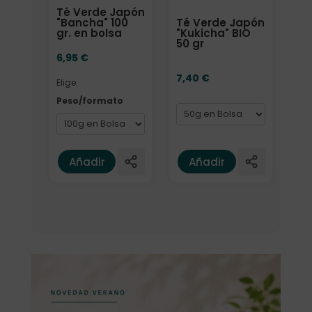
Té Verde Japón
Té Verde Japón
"Bancha" 100
"Kukicha" BIO
gr. en bolsa
50 gr
6,95
€
7,40
€
Elige:
Peso/formato
Añadir
Añadir