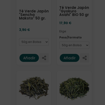
Té Verde Japón
Té Verde Japón
"Gyokuro
"Sencha
Asahi" BIO 50 gr
Makoto" 50 gr.
17,90
€
3,90
€
Elige:
Peso/formato
Añadir
Añadir
Elige: Peso/formato
Formato