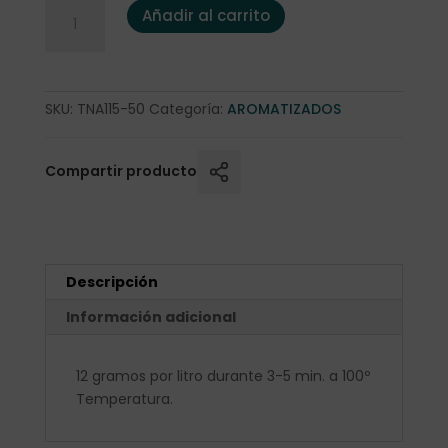
Té Negro "Maracuyá, granada y albaricoque" 50 gr cantid
Añadir al carrito
SKU:
TNA115-50
Categoría:
AROMATIZADOS
Compartir producto
Descripción
Información adicional
12 gramos por litro durante 3-5 min. a 100º
Temperatura.