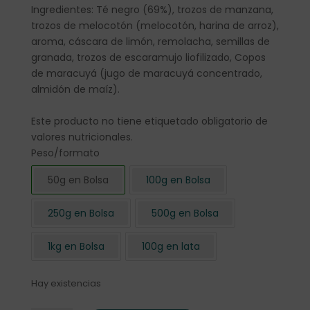
Ingredientes: Té negro (69%), trozos de manzana,
trozos de melocotón (melocotón, harina de arroz),
aroma, cáscara de limón, remolacha, semillas de
granada, trozos de escaramujo liofilizado, Copos
de maracuyá (jugo de maracuyá concentrado,
almidón de maíz).
Este producto no tiene etiquetado obligatorio de
valores nutricionales.
Peso/formato
50g en Bolsa
100g en Bolsa
250g en Bolsa
500g en Bolsa
1kg en Bolsa
100g en lata
Hay existencias