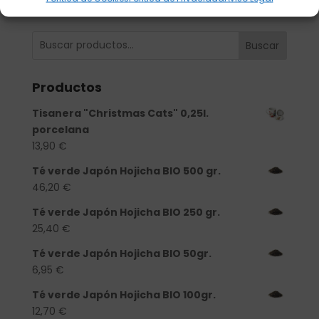
Buscar
Productos
Tisanera "Christmas Cats" 0,25l.
porcelana
13,90
€
Té verde Japón Hojicha BIO 500 gr.
46,20
€
Té verde Japón Hojicha BIO 250 gr.
25,40
€
Té verde Japón Hojicha BIO 50gr.
6,95
€
Té verde Japón Hojicha BIO 100gr.
12,70
€