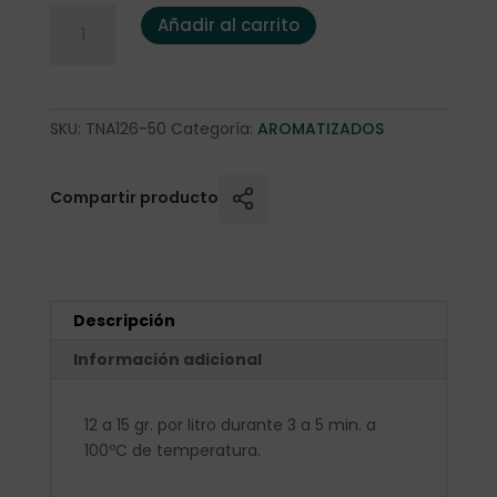
Té Negro "Especias Orientales" 50 gr. cantidad
Añadir al carrito
SKU:
TNA126-50
Categoría:
AROMATIZADOS
Compartir producto
Descripción
Información adicional
12 a 15 gr. por litro durante 3 a 5 min. a
100ºC de temperatura.