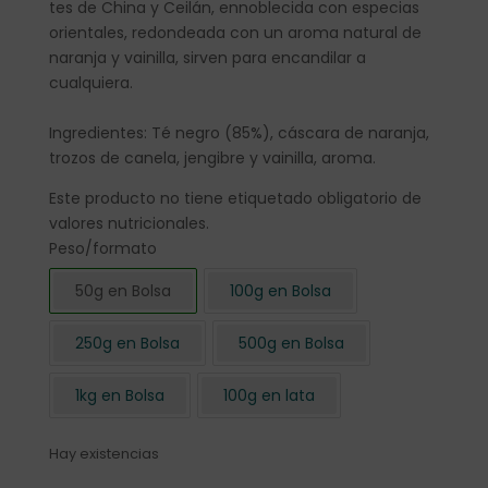
tes de China y Ceilán, ennoblecida con especias
orientales, redondeada con un aroma natural de
naranja y vainilla, sirven para encandilar a
cualquiera.
Ingredientes: Té negro (85%), cáscara de naranja,
trozos de canela, jengibre y vainilla, aroma.
Este producto no tiene etiquetado obligatorio de
valores nutricionales.
Peso/formato
50g en Bolsa
100g en Bolsa
250g en Bolsa
500g en Bolsa
1kg en Bolsa
100g en lata
Hay existencias