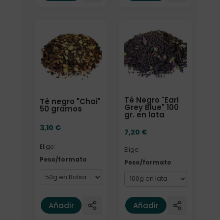
Elige: Peso/formato
Elige: Peso/formato
Té Negro "Earl
Té negro "Chai"
Grey Blue" 100
50 gramos
gr. en lata
3,10
€
7,20
€
Elige:
Elige:
Peso/formato
Peso/formato
Añadir
Añadir