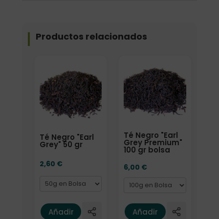
Productos relacionados
Formato
Formato
Té Negro "Earl
Té Negro "Earl
Grey Premium"
Grey" 50 gr
100 gr bolsa
2,60
€
6,00
€
Añadir
Añadir