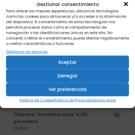
Gestionar consentimiento
Para ofrecer las mejores experiencias, utilizamos tecnologías
como las cookies para almacenar y/o acceder a la información
del dispositivo. El consentimiento de estas tecnologías nos
permitirá procesar datos como el comportamiento de
navegación o las identificaciones únicas en este sitio. No
consentir o retirar el consentimiento, puede afectar negativamente
a ciertas características y funciones.
Gestionar los servicios
Aceptar
Denegar
Buscar
Ver preferencias
Política de Cookies
Política de Privacidad
Aviso Legal
Productos
Tisanera "Christmas Cats" 0,25l.
porcelana
13,90
€