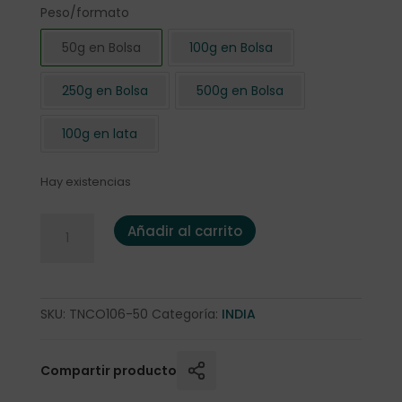
Peso/formato
50g en Bolsa
100g en Bolsa
250g en Bolsa
500g en Bolsa
100g en lata
Hay existencias
Té Negro Darjeeling FTGFOP1 "Risheehat" BIO 50g. cantida
Añadir al carrito
SKU:
TNCO106-50
Categoría:
INDIA
Compartir producto