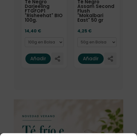
Té Negro
Té Negro
Darjeeling
Assam Second
FTGFOP1
Flush
"Risheehat" BIO
"Mokalbari
100g.
East" 50 gr
14,40
€
4,25
€
Añadir
Añadir