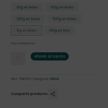
50g en Bolsa
100g en Bolsa
250g en Bolsa
500g en Bolsa
1kg en Bolsa
100g en lata
Hay existencias
Té Negro Darjeeling First Flush FTGFOP1 1 Kg. cantidad
Añadir al carrito
SKU:
TNID101
Categoría:
INDIA
Compartir producto