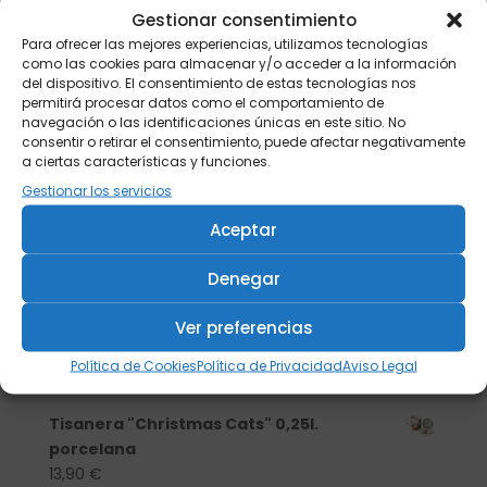
Gestionar consentimiento
Para ofrecer las mejores experiencias, utilizamos tecnologías
como las cookies para almacenar y/o acceder a la información
del dispositivo. El consentimiento de estas tecnologías nos
permitirá procesar datos como el comportamiento de
navegación o las identificaciones únicas en este sitio. No
consentir o retirar el consentimiento, puede afectar negativamente
a ciertas características y funciones.
Gestionar los servicios
Aceptar
Denegar
Buscar
Ver preferencias
Política de Cookies
Política de Privacidad
Aviso Legal
Productos
Tisanera "Christmas Cats" 0,25l.
porcelana
13,90
€