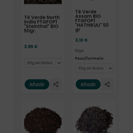
Té Verde
Assam BIO
Té Verde North
FTGFOP1
India FTGFOP1
"HATHIKULI" 50
"Steinthal" BIO
gr
50gr.
3,10
€
3,95
€
Elige:
Peso/formato
Añadir
Añadir