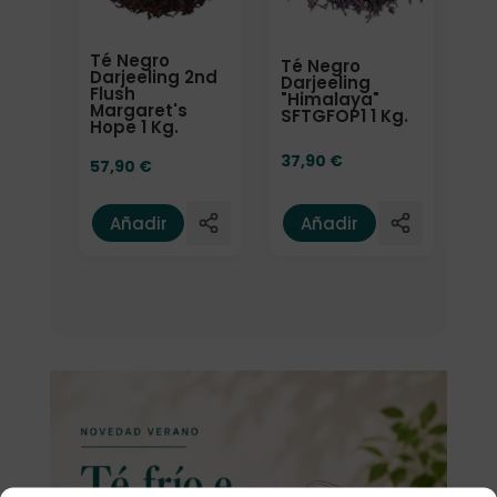
Té Negro
Té Negro
Darjeeling 2nd
Darjeeling
Flush
"Himalaya"
Margaret's
SFTGFOP1 1 Kg.
Hope 1 Kg.
37,90
€
57,90
€
Añadir
Añadir