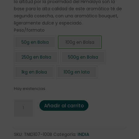
la altitud por la proximidad del Himalaya son la
base para la alta calidad de este aromático té de
segunda cosecha, con una aromático bouquet,
ligeramente dulce y especiado.
Peso/formato
50g en Bolsa
100g en Bolsa
250g en Bolsa
500g en Bolsa
1kg en Bolsa
100g en lata
Hay existencias
Té Negro Darjeeling 2nd Flush Margaret's Hope 100 gr bols
Añadir al carrito
SKU:
TNID107-100B
Categoría:
INDIA