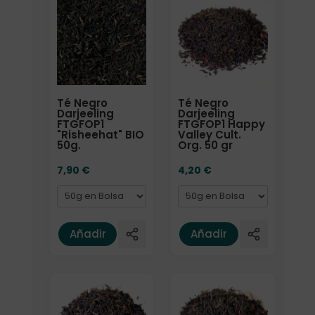
Formato
Formato
Té Negro
Té Negro
Darjeeling
Darjeeling
FTGFOP1
FTGFOP1 Happy
"Risheehat" BIO
Valley Cult.
50g.
Org. 50 gr
7,90
€
4,20
€
Añadir
Añadir
Formato