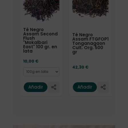
Té Negro
Assam Second
Té Negro
Flush
Assam FTGFOP1
"Mokalbari
Tonganagaon
East" 100 gr. en
Cult. Org. 500
lata
gr
10,00
€
42,30
€
Añadir
Añadir