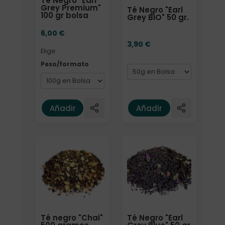
Té Negro "Earl
Grey Premium"
Té Negro "Earl
100 gr bolsa
Grey BIO" 50 gr.
6,00
€
3,90
€
Elige:
Peso/formato
Añadir
Añadir
Elige: Peso/formato
Elige: Peso/formato
Té negro "Chai"
Té Negro "Earl