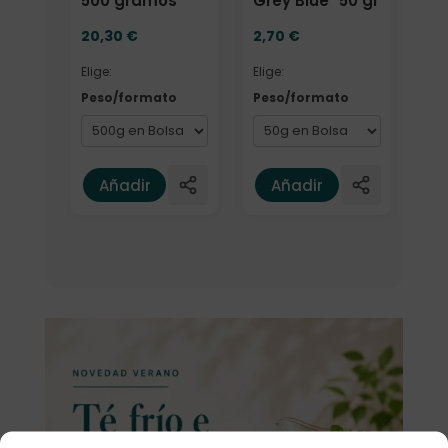
500 gramos
Grey Blue" 50 gr
20,30
€
2,70
€
Elige:
Elige:
Peso/formato
Peso/formato
Añadir
Añadir