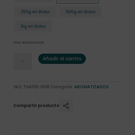
250g en Bolsa
500g en Bolsa
1kg en Bolsa
Hay existencias
Té Negro a la Naranja Dulce BIO 100 gr. bolsa cantidad
Añadir al carrito
SKU:
TNA108-100B
Categoría:
AROMATIZADOS
Compartir producto