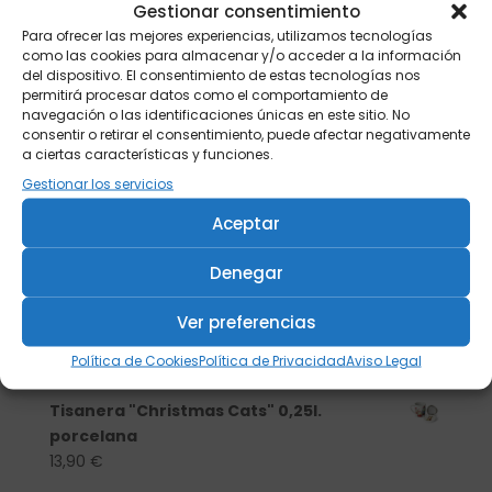
Gestionar consentimiento
Para ofrecer las mejores experiencias, utilizamos tecnologías
como las cookies para almacenar y/o acceder a la información
del dispositivo. El consentimiento de estas tecnologías nos
permitirá procesar datos como el comportamiento de
navegación o las identificaciones únicas en este sitio. No
consentir o retirar el consentimiento, puede afectar negativamente
a ciertas características y funciones.
Gestionar los servicios
Aceptar
Denegar
Buscar
Ver preferencias
Política de Cookies
Política de Privacidad
Aviso Legal
Productos
Tisanera "Christmas Cats" 0,25l.
porcelana
13,90
€