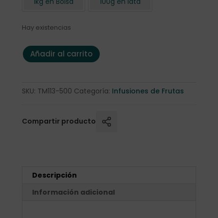
1kg en Bolsa
100g en lata
Hay existencias
Infusión de Frutas "Mochi Flower" 500 gr. cantidad
Añadir al carrito
SKU:
TM113-500
Categoría:
Infusiones de Frutas
Compartir producto
Descripción
Información adicional