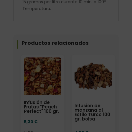
15 gramos por litro durante 10 min. a 100º
Temperatura.
Productos relacionados
Elige: Peso/formato
Formato
Infusión de
Infusión de
Frutas "Peach
manzana al
Perfect" 100 gr.
Estilo Turco 100
gr. bolsa
5,30
€