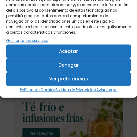
7,90
€
Elige:
como las cookies para almacenar y/o acceder a la información
Peso/formato
del dispositivo. El consentimiento de estas tecnologías nos
permitirá procesar datos como el comportamiento de
navegación o las identificaciones únicas en este sitio. No
consentir o retirar el consentimiento, puede afectar negativamente
a ciertas características y funciones.
Añadir
Añadir
Gestionar los servicios
Aceptar
Denegar
Ver preferencias
Política de Cookies
Política de Privacidad
Aviso Legal